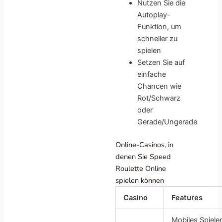
Nutzen Sie die
Autoplay-
Funktion, um
schneller zu
spielen
Setzen Sie auf
einfache
Chancen wie
Rot/Schwarz
oder
Gerade/Ungerade
Online-Casinos, in
denen Sie Speed
Roulette Online
spielen können
Casino
Features
Mobiles Spiele