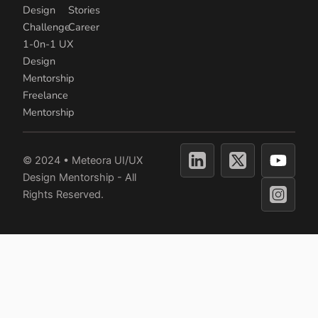
Design
Stories
Challenge
Career
1-0n-1 UX
Design
Mentorship
Freelance
Mentorship
Y
© 2024 • Meteora UI/UX
o
Design Mentorship - All
u
Rights Reserved.
t
u
b
e