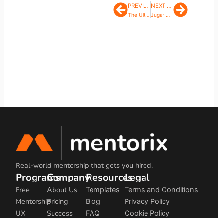
PREVIOUS POST
NEXT POST
Prev
Next
The Ultimate Online Roulette Live Dealer Review
Jugar Gratis Ruleta Europea: Todo lo que necesitas saber
Real-world mentorship that gets you hired.
Programs
Company
Resources
Legal
Free
About Us
Templates
Terms and Conditions
Mentorship
Pricing
Blog
Privacy Policy
UX
Success
FAQ
Cookie Policy