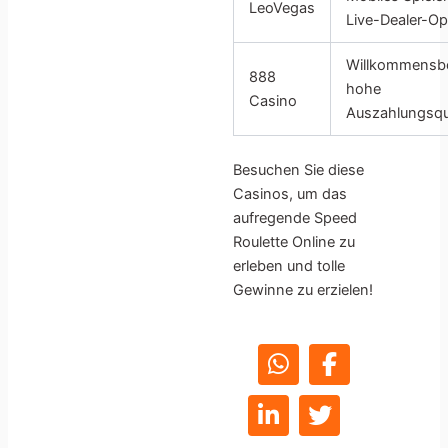
LeoVegas
Live-Dealer-Op
Willkommensb
888
hohe
Casino
Auszahlungsq
Besuchen Sie diese
Casinos, um das
aufregende Speed
Roulette Online zu
erleben und tolle
Gewinne zu erzielen!