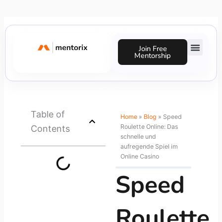
Skip
to
content
Join Free
Mentorship
Success Stories
Table of
Home
»
Blog
»
Speed
Roulette Online: Das
Contents
schnelle und
aufregende Spiel im
Online Casino
Speed
Roulette