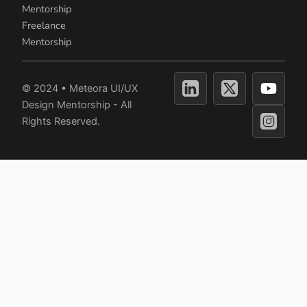
Mentorship
Freelance
Mentorship
Y
© 2024 • Meteora UI/UX
o
Design Mentorship - All
u
Rights Reserved.
t
u
b
e