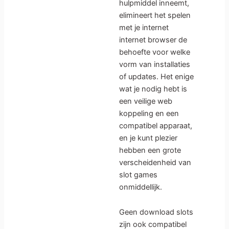
hulpmiddel inneemt,
elimineert het spelen
met je internet
internet browser de
behoefte voor welke
vorm van installaties
of updates. Het enige
wat je nodig hebt is
een veilige web
koppeling en een
compatibel apparaat,
en je kunt plezier
hebben een grote
verscheidenheid van
slot games
onmiddellijk.
Geen download slots
zijn ook compatibel