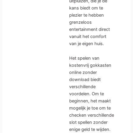
uitpluizen, die je de
kans biedt om te
plezier te hebben
grenzeloos
entertainment direct
vanuit het comfort
van je eigen huis.
Het spelen van
kostenvrij gokkasten
online zonder
download biedt
verschillende
voordelen. Om te
beginnen, het maakt
mogelijk je toe om te
checken verschillende
slot spellen zonder
enige geld te wijden.