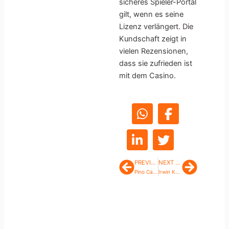
sicheres Spieler-Portal
gilt, wenn es seine
Lizenz verlängert. Die
Kundschaft zeigt in
vielen Rezensionen,
dass sie zufrieden ist
mit dem Casino.
PREVIOUS POST
NEXT POST
Prev
Next
Pino Casino: De Toekomst van Online Spellenontmoetingen
Irwin Kasyno – Współczesne Gry hazardowe na Stronie Internetowej