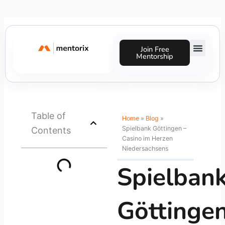
Skip
to
content
Join Free
Mentorship
Success Stories
Table of
Home
»
Blog
»
Spielbank Göttingen –
Contents
Casino im Herzen
Niedersachsens
Spielban
Göttinge