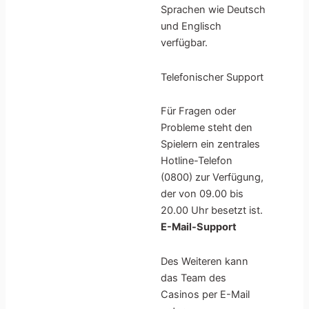
Sprachen wie Deutsch
und Englisch
verfügbar.
Telefonischer Support
Für Fragen oder
Probleme steht den
Spielern ein zentrales
Hotline-Telefon
(0800) zur Verfügung,
der von 09.00 bis
20.00 Uhr besetzt ist.
E-Mail-Support
Des Weiteren kann
das Team des
Casinos per E-Mail