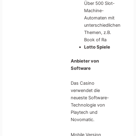
Über 500 Slot-
Machine-
Automaten mit
unterschiedlichen
Themen, z.B.
Book of Ra
Lotto Spiele
Anbieter von
Software
Das Casino
verwendet die
neueste Software-
Technologie von
Playtech und
Novomatic.
Mobile Version