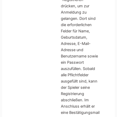
drücken, um zur
Anmeldung zu
gelangen. Dort sind
die erforderlichen
Felder für Name,
Geburtsdatum,
Adresse, E-Mail-
Adresse und
Benutzername sowie
ein Passwort
auszufüllen. Sobald
alle Pflichtfelder
ausgefüllt sind, kann
der Spieler seine
Registrierung
abschließen. Im
Anschluss erhält er
eine Bestätigungsmail