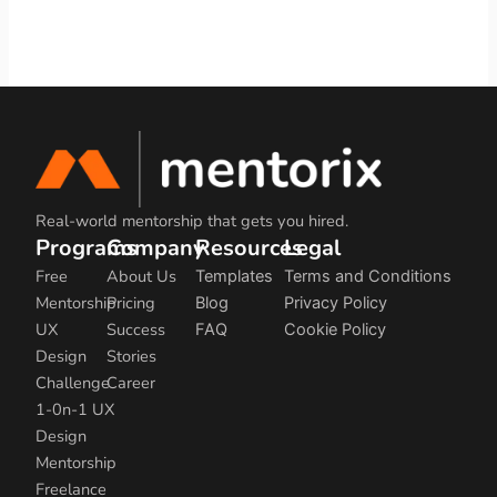
Real-world mentorship that gets you hired.
Programs
Company
Resources
Legal
Free
About Us
Templates
Terms and Conditions
Mentorship
Pricing
Blog
Privacy Policy
UX
Success
FAQ
Cookie Policy
Design
Stories
Challenge
Career
1-0n-1 UX
Design
Mentorship
Freelance