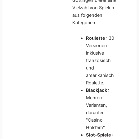
Göttingen bietet eine
Vielzahl von Spielen
aus folgenden
Kategorien:
Roulette
: 30
Versionen
inklusive
französisch
und
amerikanisch
Roulette.
Blackjack
:
Mehrere
Varianten,
darunter
"Casino
Hold’em"
Slot-Spiele
: