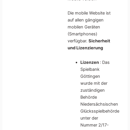
Die mobile Website ist
auf allen gängigen
mobilen Geräten
(Smartphones)
verfügbar.
Sicherheit
und Lizenzierung
Lizenzen
: Das
Spielbank
Göttingen
wurde mit der
zuständigen
Behörde
Niedersächsischen
Glücksspielbehörde
unter der
Nummer 2/17-