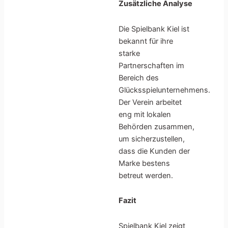
Zusätzliche Analyse
Die Spielbank Kiel ist
bekannt für ihre
starke
Partnerschaften im
Bereich des
Glücksspielunternehmens.
Der Verein arbeitet
eng mit lokalen
Behörden zusammen,
um sicherzustellen,
dass die Kunden der
Marke bestens
betreut werden.
Fazit
Spielbank Kiel zeigt