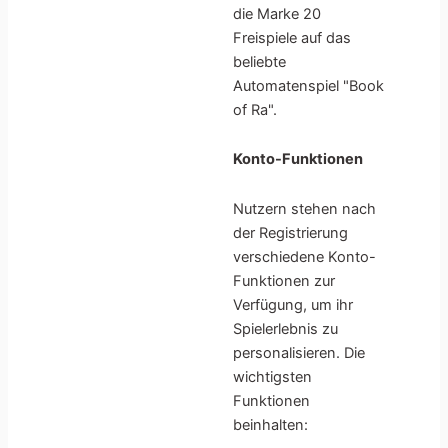
die Marke 20
Freispiele auf das
beliebte
Automatenspiel "Book
of Ra".
Konto-Funktionen
Nutzern stehen nach
der Registrierung
verschiedene Konto-
Funktionen zur
Verfügung, um ihr
Spielerlebnis zu
personalisieren. Die
wichtigsten
Funktionen
beinhalten: