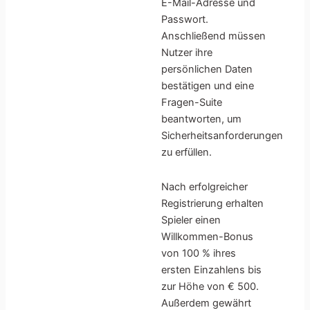
E-Mail-Adresse und
Passwort.
Anschließend müssen
Nutzer ihre
persönlichen Daten
bestätigen und eine
Fragen-Suite
beantworten, um
Sicherheitsanforderungen
zu erfüllen.
Nach erfolgreicher
Registrierung erhalten
Spieler einen
Willkommen-Bonus
von 100 % ihres
ersten Einzahlens bis
zur Höhe von € 500.
Außerdem gewährt