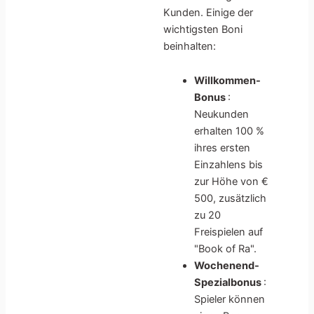
Kunden. Einige der
wichtigsten Boni
beinhalten:
Willkommen-
Bonus
:
Neukunden
erhalten 100 %
ihres ersten
Einzahlens bis
zur Höhe von €
500, zusätzlich
zu 20
Freispielen auf
"Book of Ra".
Wochenend-
Spezialbonus
:
Spieler können