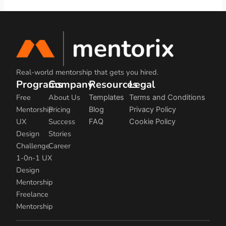
Real-world mentorship that gets you hired.
Programs
Company
Resources
Legal
Free
About Us
Templates
Terms and Conditions
Mentorship
Pricing
Blog
Privacy Policy
UX
Success
FAQ
Cookie Policy
Design
Stories
Challenge
Career
1-0n-1 UX
Design
Mentorship
Freelance
Mentorship