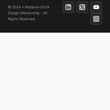
Y
© 2024 • Meteora UI/UX
o
Design Mentorship - All
u
Rights Reserved.
t
u
b
e