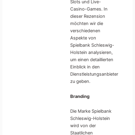
Slots und Live-
Casino-Games. In
dieser Rezension
möchten wir die
verschiedenen
Aspekte von
Spielbank Schleswig-
Holstein analysieren,
um einen detaillierten
Einblick in den
Dienstleistungsanbieter
zu geben.
Branding
Die Marke Spielbank
Schleswig-Holstein
wird von der
Staatlichen