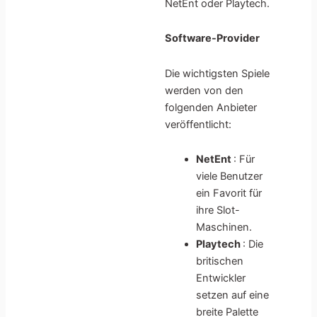
NetEnt oder Playtech.
Software-Provider
Die wichtigsten Spiele
werden von den
folgenden Anbieter
veröffentlicht:
NetEnt
: Für
viele Benutzer
ein Favorit für
ihre Slot-
Maschinen.
Playtech
: Die
britischen
Entwickler
setzen auf eine
breite Palette