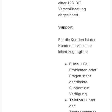
einer 128-BIT-
Verschlüsselung
abgesichert.
Support
Für die Kunden ist der
Kundenservice sehr
leicht zugänglich:
E-Mail
: Bei
Problemen oder
Fragen steht
der direkte
Support zur
Verfügung.
Telefon
: Unter
der