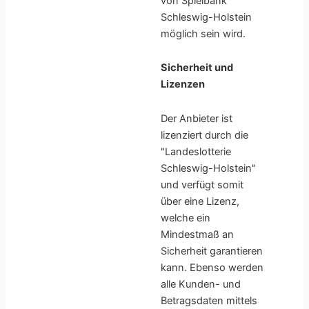
von Spielbank
Schleswig-Holstein
möglich sein wird.
Sicherheit und
Lizenzen
Der Anbieter ist
lizenziert durch die
"Landeslotterie
Schleswig-Holstein"
und verfügt somit
über eine Lizenz,
welche ein
Mindestmaß an
Sicherheit garantieren
kann. Ebenso werden
alle Kunden- und
Betragsdaten mittels