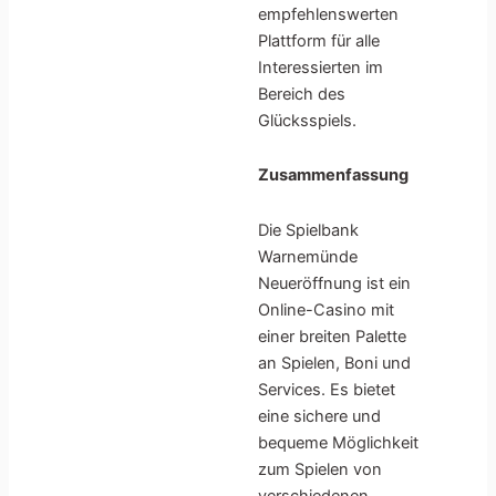
empfehlenswerten
Plattform für alle
Interessierten im
Bereich des
Glücksspiels.
Zusammenfassung
Die Spielbank
Warnemünde
Neueröffnung ist ein
Online-Casino mit
einer breiten Palette
an Spielen, Boni und
Services. Es bietet
eine sichere und
bequeme Möglichkeit
zum Spielen von
verschiedenen