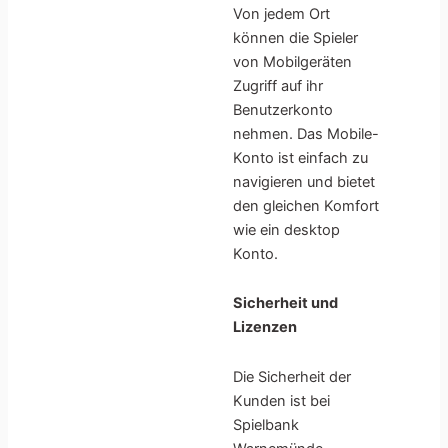
Von jedem Ort
können die Spieler
von Mobilgeräten
Zugriff auf ihr
Benutzerkonto
nehmen. Das Mobile-
Konto ist einfach zu
navigieren und bietet
den gleichen Komfort
wie ein desktop
Konto.
Sicherheit und
Lizenzen
Die Sicherheit der
Kunden ist bei
Spielbank