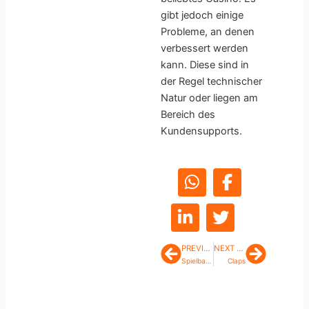
gibt jedoch einige
Probleme, an denen
verbessert werden
kann. Diese sind in
der Regel technischer
Natur oder liegen am
Bereich des
Kundensupports.
PREVIOUS POST
NEXT POST
Prev
Next
Spielbank Bad Pyrmont
Claps