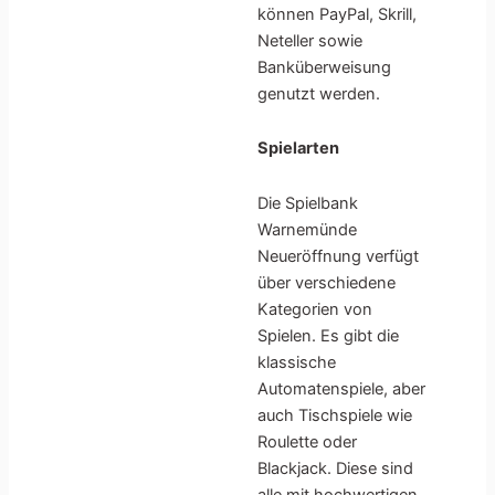
können PayPal, Skrill,
Neteller sowie
Banküberweisung
genutzt werden.
Spielarten
Die Spielbank
Warnemünde
Neueröffnung verfügt
über verschiedene
Kategorien von
Spielen. Es gibt die
klassische
Automatenspiele, aber
auch Tischspiele wie
Roulette oder
Blackjack. Diese sind
alle mit hochwertigen