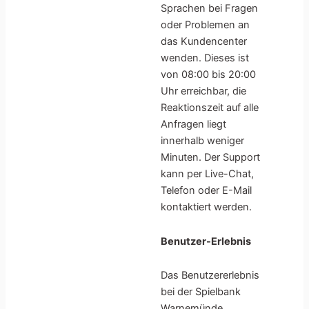
Sprachen bei Fragen
oder Problemen an
das Kundencenter
wenden. Dieses ist
von 08:00 bis 20:00
Uhr erreichbar, die
Reaktionszeit auf alle
Anfragen liegt
innerhalb weniger
Minuten. Der Support
kann per Live-Chat,
Telefon oder E-Mail
kontaktiert werden.
Benutzer-Erlebnis
Das Benutzererlebnis
bei der Spielbank
Warnemünde