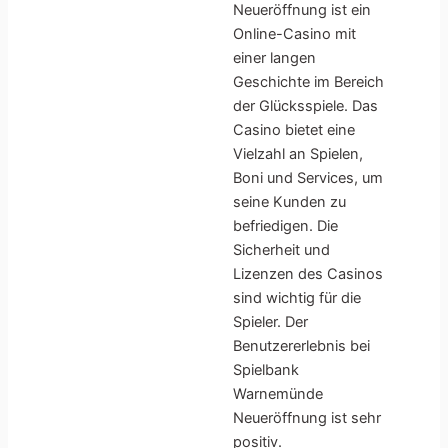
Neueröffnung ist ein
Online-Casino mit
einer langen
Geschichte im Bereich
der Glücksspiele. Das
Casino bietet eine
Vielzahl an Spielen,
Boni und Services, um
seine Kunden zu
befriedigen. Die
Sicherheit und
Lizenzen des Casinos
sind wichtig für die
Spieler. Der
Benutzererlebnis bei
Spielbank
Warnemünde
Neueröffnung ist sehr
positiv.