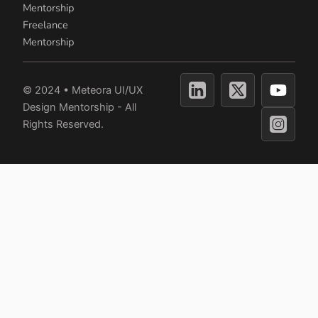
Mentorship
Freelance
Mentorship
Y
© 2024 • Meteora UI/UX
o
Design Mentorship - All
u
Rights Reserved.
t
u
b
e