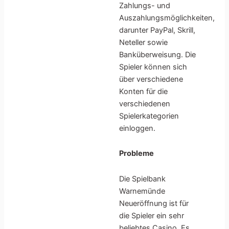
Zahlungs- und
Auszahlungsmöglichkeiten,
darunter PayPal, Skrill,
Neteller sowie
Banküberweisung. Die
Spieler können sich
über verschiedene
Konten für die
verschiedenen
Spielerkategorien
einloggen.
Probleme
Die Spielbank
Warnemünde
Neueröffnung ist für
die Spieler ein sehr
beliebtes Casino. Es