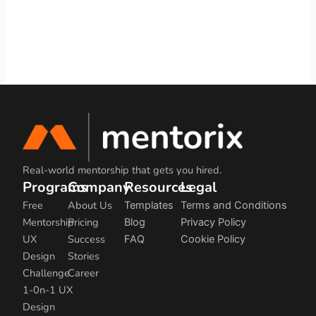
Real-world mentorship that gets you hired.
Programs
Company
Resources
Legal
Free
About Us
Templates
Terms and Conditions
Mentorship
Pricing
Blog
Privacy Policy
UX
Success
FAQ
Cookie Policy
Design
Stories
Challenge
Career
1-0n-1 UX
Design