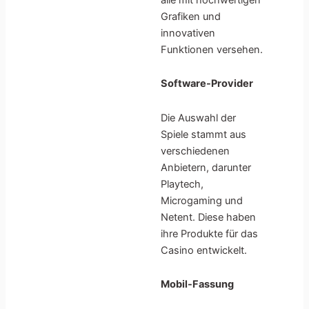
Grafiken und
innovativen
Funktionen versehen.
Software-Provider
Die Auswahl der
Spiele stammt aus
verschiedenen
Anbietern, darunter
Playtech,
Microgaming und
Netent. Diese haben
ihre Produkte für das
Casino entwickelt.
Mobil-Fassung