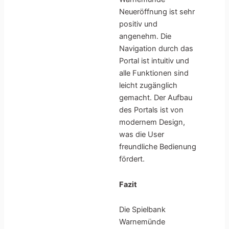
Neueröffnung ist sehr
positiv und
angenehm. Die
Navigation durch das
Portal ist intuitiv und
alle Funktionen sind
leicht zugänglich
gemacht. Der Aufbau
des Portals ist von
modernem Design,
was die User
freundliche Bedienung
fördert.
Fazit
Die Spielbank
Warnemünde