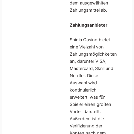
dem ausgewählten
Zahlungsmittel ab.
Zahlungsanbieter
Spinia Casino bietet
eine Vielzahl von
Zahlungsmöglichkeiten
an, darunter VISA,
Mastercard, Skrill und
Neteller. Diese
Auswahl wird
kontinuierlich
erweitert, was für
Spieler einen großen
Vorteil darstellt.
Außerdem ist die
Verifizierung der
Konten nach dem