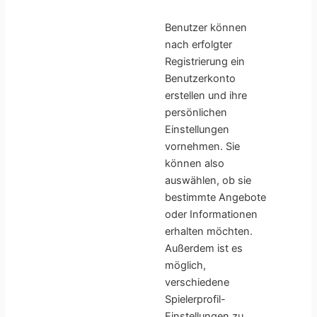
Benutzer können
nach erfolgter
Registrierung ein
Benutzerkonto
erstellen und ihre
persönlichen
Einstellungen
vornehmen. Sie
können also
auswählen, ob sie
bestimmte Angebote
oder Informationen
erhalten möchten.
Außerdem ist es
möglich,
verschiedene
Spielerprofil-
Einstellungen zu