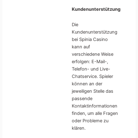
Kundenunterstützung
Die
Kundenunterstützung
bei Spinia Casino
kann auf
verschiedene Weise
erfolgen: E-Mail-,
Telefon- und Live-
Chatservice. Spieler
können an der
jeweiligen Stelle das
passende
Kontaktinformationen
finden, um alle Fragen
oder Probleme zu
klären.