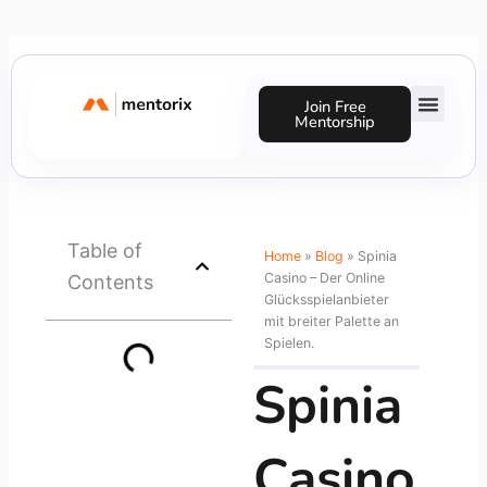
Skip
to
content
Join Free
Mentorship
Success Stories
Table of
Home
»
Blog
»
Spinia
Casino – Der Online
Contents
Glücksspielanbieter
mit breiter Palette an
Spielen.
Spinia
Casino