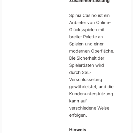
Zusammenfassung
Spinia Casino ist ein
Anbieter von Online-
Glücksspielen mit
breiter Palette an
Spielen und einer
modernen Oberfläche.
Die Sicherheit der
Spielerdaten wird
durch SSL-
Verschlüsselung
gewährleistet, und die
Kundenunterstützung
kann auf
verschiedene Weise
erfolgen.
Hinweis