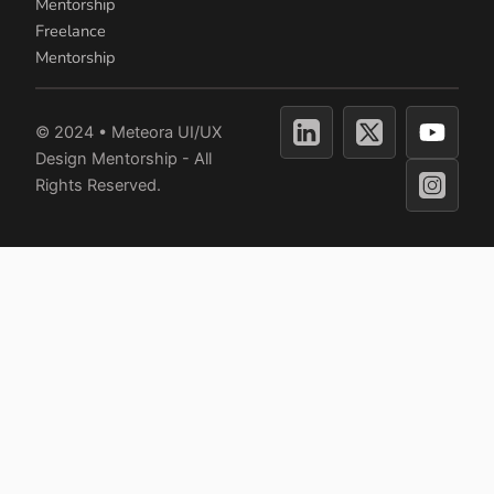
Mentorship
Freelance
Mentorship
Y
© 2024 • Meteora UI/UX
o
Design Mentorship - All
u
Rights Reserved.
t
u
b
e