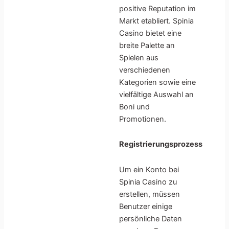
positive Reputation im
Markt etabliert. Spinia
Casino bietet eine
breite Palette an
Spielen aus
verschiedenen
Kategorien sowie eine
vielfältige Auswahl an
Boni und
Promotionen.
Registrierungsprozess
Um ein Konto bei
Spinia Casino zu
erstellen, müssen
Benutzer einige
persönliche Daten