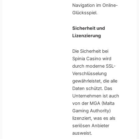
Navigation im Online-
Glücksspiel.
Sicherheit und
Lizenzierung
Die Sicherheit bei
Spinia Casino wird
durch moderne SSL-
Verschlüsselung
gewährleistet, die alle
Daten schützt. Das
Unternehmen ist auch
von der MGA (Malta
Gaming Authority)
lizenziert, was es als
seriösen Anbieter
ausweist.