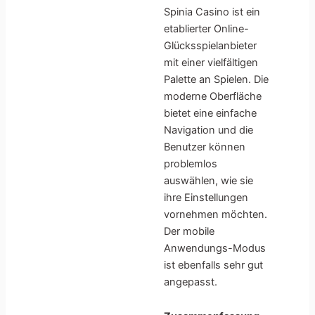
Spinia Casino ist ein
etablierter Online-
Glücksspielanbieter
mit einer vielfältigen
Palette an Spielen. Die
moderne Oberfläche
bietet eine einfache
Navigation und die
Benutzer können
problemlos
auswählen, wie sie
ihre Einstellungen
vornehmen möchten.
Der mobile
Anwendungs-Modus
ist ebenfalls sehr gut
angepasst.