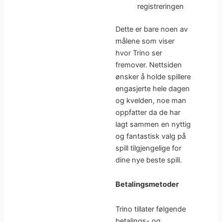
registreringen
Dette er bare noen av
målene som viser
hvor Trino ser
fremover. Nettsiden
ønsker å holde spillere
engasjerte hele dagen
og kvelden, noe man
oppfatter da de har
lagt sammen en nyttig
og fantastisk valg på
spill tilgjengelige for
dine nye beste spill.
Betalingsmetoder
Trino tillater følgende
betalings- og