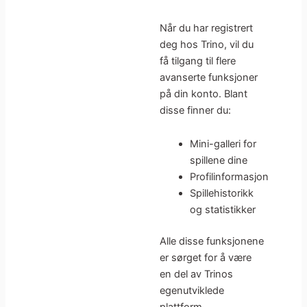
Når du har registrert
deg hos Trino, vil du
få tilgang til flere
avanserte funksjoner
på din konto. Blant
disse finner du:
Mini-galleri for
spillene dine
Profilinformasjon
Spillehistorikk
og statistikker
Alle disse funksjonene
er sørget for å være
en del av Trinos
egenutviklede