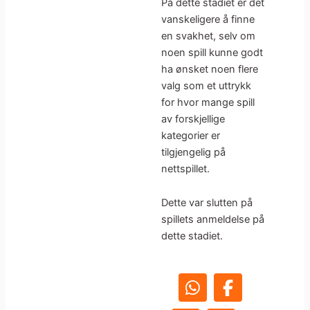
På dette stadiet er det
vanskeligere å finne
en svakhet, selv om
noen spill kunne godt
ha ønsket noen flere
valg som et uttrykk
for hvor mange spill
av forskjellige
kategorier er
tilgjengelig på
nettspillet.
Dette var slutten på
spillets anmeldelse på
dette stadiet.