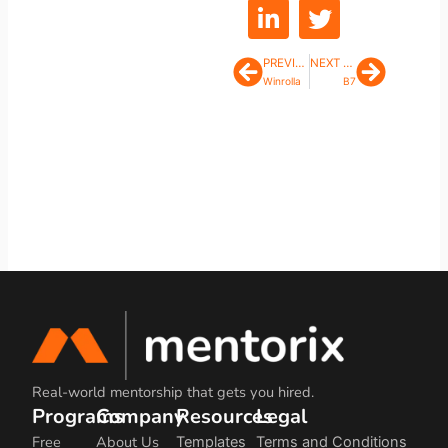
PREVIOUS POST
NEXT POST
Prev
Next
Winrolla
B7
Real-world mentorship that gets you hired.
Programs
Company
Resources
Legal
Free
About Us
Templates
Terms and Conditions