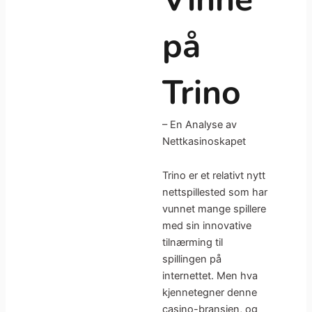
på
Trino
– En Analyse av
Nettkasinoskapet
Trino er et relativt nytt
nettspillested som har
vunnet mange spillere
med sin innovative
tilnærming til
spillingen på
internettet. Men hva
kjennetegner denne
casino-bransjen, og