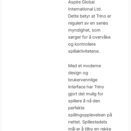
Aspire Global
International Ltd.
Dette betyr at Trino er
regulert av en seriøs
myndighet, som
sørger for å overvåke
og kontrollere
spillaktivitetene.
Med et moderne
design og
brukervennlige
interface har Trino
gjort det mulig for
spillere å nå den
perfekte
spillingopplevelsen på
nettet. Spillestedets
mål er å tilby en rekke