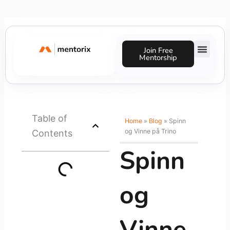
Skip
to
content
Join Free
Mentorship
Success Stories
Table of
Home
»
Blog
»
Spinn
og Vinne på Trino
Contents
Spinn
og
Vinne