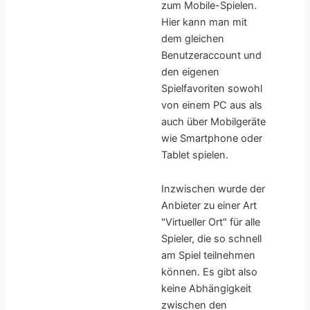
zum Mobile-Spielen.
Hier kann man mit
dem gleichen
Benutzeraccount und
den eigenen
Spielfavoriten sowohl
von einem PC aus als
auch über Mobilgeräte
wie Smartphone oder
Tablet spielen.
Inzwischen wurde der
Anbieter zu einer Art
"Virtueller Ort" für alle
Spieler, die so schnell
am Spiel teilnehmen
können. Es gibt also
keine Abhängigkeit
zwischen den