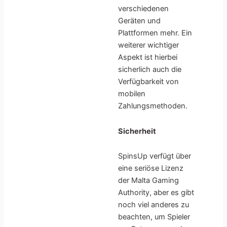
verschiedenen
Geräten und
Plattformen mehr. Ein
weiterer wichtiger
Aspekt ist hierbei
sicherlich auch die
Verfügbarkeit von
mobilen
Zahlungsmethoden.
Sicherheit
SpinsUp verfügt über
eine seriöse Lizenz
der Malta Gaming
Authority, aber es gibt
noch viel anderes zu
beachten, um Spieler