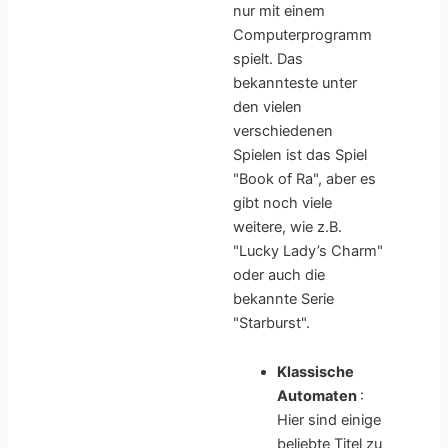
nur mit einem
Computerprogramm
spielt. Das
bekannteste unter
den vielen
verschiedenen
Spielen ist das Spiel
"Book of Ra", aber es
gibt noch viele
weitere, wie z.B.
"Lucky Lady’s Charm"
oder auch die
bekannte Serie
"Starburst".
Klassische
Automaten
:
Hier sind einige
beliebte Titel zu