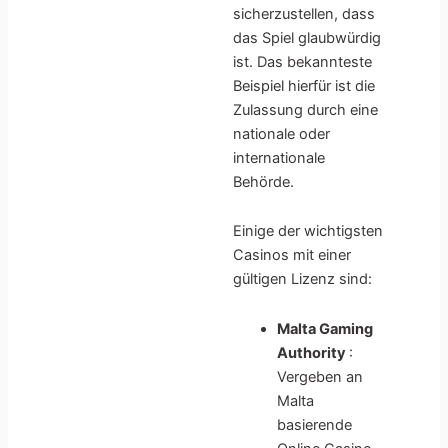
sicherzustellen, dass
das Spiel glaubwürdig
ist. Das bekannteste
Beispiel hierfür ist die
Zulassung durch eine
nationale oder
internationale
Behörde.
Einige der wichtigsten
Casinos mit einer
gültigen Lizenz sind:
Malta Gaming
Authority
:
Vergeben an
Malta
basierende