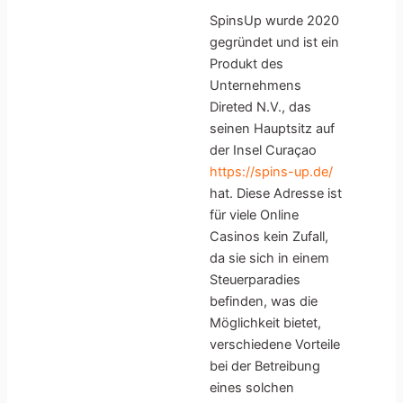
SpinsUp wurde 2020
gegründet und ist ein
Produkt des
Unternehmens
Direted N.V., das
seinen Hauptsitz auf
der Insel Curaçao
https://spins-up.de/
hat. Diese Adresse ist
für viele Online
Casinos kein Zufall,
da sie sich in einem
Steuerparadies
befinden, was die
Möglichkeit bietet,
verschiedene Vorteile
bei der Betreibung
eines solchen