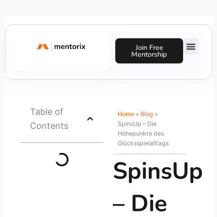
Skip
to
content
Join Free
Mentorship
Success Stories
Table of
Home
»
Blog
»
SpinsUp – Die
Contents
Höhepunkte des
Glücksspielalltags
SpinsUp
– Die