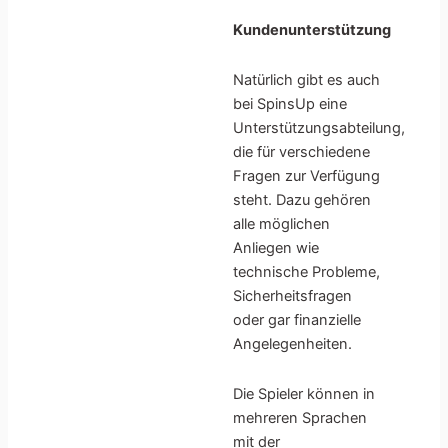
Kundenunterstützung
Natürlich gibt es auch
bei SpinsUp eine
Unterstützungsabteilung,
die für verschiedene
Fragen zur Verfügung
steht. Dazu gehören
alle möglichen
Anliegen wie
technische Probleme,
Sicherheitsfragen
oder gar finanzielle
Angelegenheiten.
Die Spieler können in
mehreren Sprachen
mit der