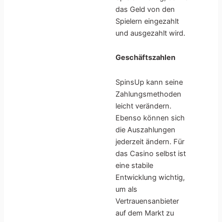
das Geld von den
Spielern eingezahlt
und ausgezahlt wird.
Geschäftszahlen
SpinsUp kann seine
Zahlungsmethoden
leicht verändern.
Ebenso können sich
die Auszahlungen
jederzeit ändern. Für
das Casino selbst ist
eine stabile
Entwicklung wichtig,
um als
Vertrauensanbieter
auf dem Markt zu