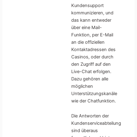
Kundensupport
kommunizieren, und
das kann entweder
über eine Mail-
Funktion, per E-Mail
an die offiziellen
Kontaktadressen des
Casinos, oder durch
den Zugriff auf den
Live-Chat erfolgen.
Dazu gehören alle
möglichen
Unterstützungskanäle
wie der Chatfunktion.
Die Antworten der
Kundenserviceabteilung
sind überaus