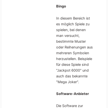
Bingo
In diesem Bereich ist
es möglich Spiele zu
spielen, bei denen
man versucht,
bestimmte Muster
oder Reihenungen aus
mehreren Symbolen
herzustellen. Beispiele
für diese Spiele sind
"Jackpot 6000" und
auch das bekannte
"Mega Joker".
Software-Anbieter
Die Software zur