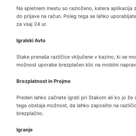
Na spletnem mestu so razloženo, katera aplikacija 
do prijave na račun. Poleg tega se lahko uporabljate
za vsaj 24 ur.
Igralski Avto
Stake prenaša različice vključene v kazino, ki se mo
možnost uporabe brezplačen klic na mobilni napravi
Brezplatnost in Prejme
Preden lahko začnete igrati pri Stakom ali ko jo že o
tega obstaja možnost, da lahko zaposlite na različi
brezplačno.
Igranje