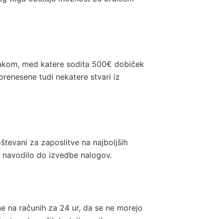
 Stakom, med katere sodita 500€ dobiček
renesene tudi nekatere stvari iz
oštevani za zaposlitve na najboljših
e navodilo do izvedbe nalogov.
ne na računih za 24 ur, da se ne morejo