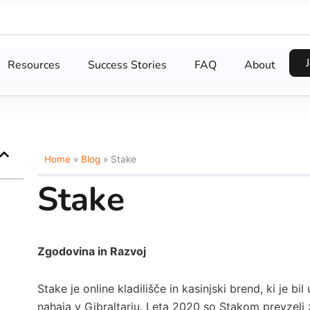
Resources
Success Stories
FAQ
About
Home
»
Blog
»
Stake
Stake
Zgodovina in Razvoj
Stake je online kladilišče in kasinjski brend, ki je bi
nahaja v Gibraltarju. Leta 2020 so Stakom prevzeli