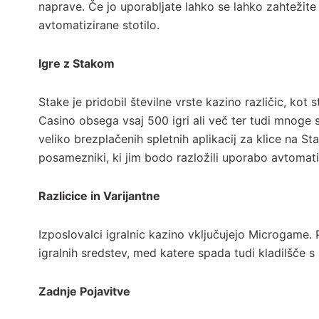
naprave. Če jo uporabljate lahko se lahko zahtežite 
avtomatizirane stotilo.
Igre z Stakom
Stake je pridobil številne vrste kazino različic, kot 
Casino obsega vsaj 500 igri ali več ter tudi mnoge s
veliko brezplačenih spletnih aplikacij za klice na S
posamezniki, ki jim bodo razložili uporabo avtomatiz
Razlicice in Varijantne
Izposlovalci igralnic kazino vključujejo Microgame. 
igralnih sredstev, med katere spada tudi kladilšče 
Zadnje Pojavitve