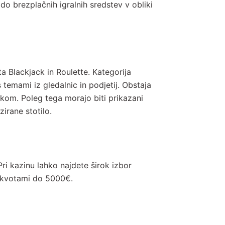
do brezplačnih igralnih sredstev v obliki
sta Blackjack in Roulette. Kategorija
 temami iz gledalnic in podjetij. Obstaja
takom. Poleg tega morajo biti prikazani
irane stotilo.
Pri kazinu lahko najdete širok izbor
s kvotami do 5000€.