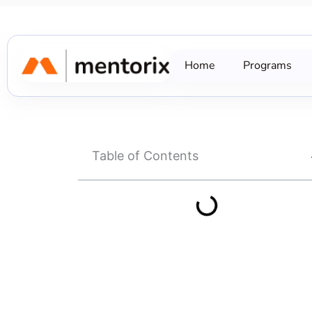
Skip
to
content
Home
Programs
Table of Contents