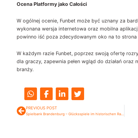
Ocena Platformy jako Całości
W ogólnej ocenie, Funbet może być uznany za bardz
wykonana wersja internetowa oraz mobilna aplikacj
powinno iść poza zdecydowanym oko na to strona 
W każdym razie Funbet, poprzez swoją ofertę rozr
dla graczy, zapewnia pełen wgląd do działań oraz 
branży.
PREVIOUS POST
Prev
Spielbank Brandenburg – Glücksspiele im historischen Rahmen