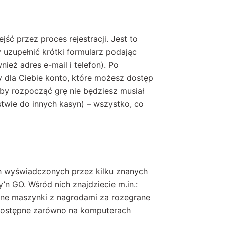
ść przez proces rejestracji. Jest to
uzupełnić krótki formularz podając
eż adres e-mail i telefon). Po
y dla Ciebie konto, które możesz dostęp
by rozpocząć grę nie będziesz musiał
wie do innych kasyn) – wszystko, co
ch wyświadczonych przez kilku znanych
n GO. Wśród nich znajdziecie m.in.:
czne maszynki z nagrodami za rozegrane
 dostępne zarówno na komputerach