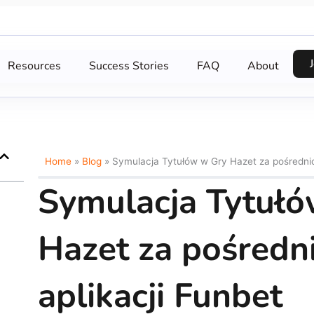
Resources
Success Stories
FAQ
About
Home
»
Blog
»
Symulacja Tytułów w Gry Hazet za pośrednic
Symulacja Tytuł
Hazet za pośred
aplikacji Funbet