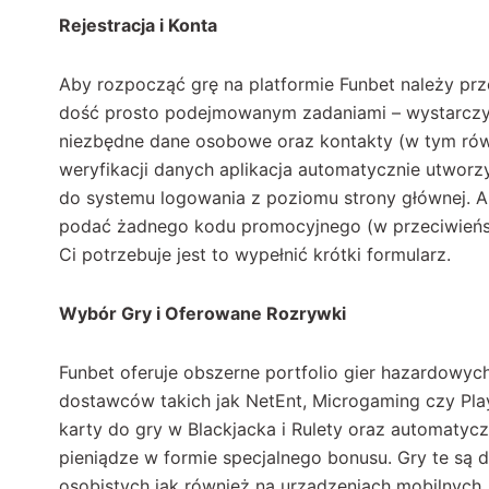
Rejestracja i Konta
Aby rozpocząć grę na platformie Funbet należy przej
dość prosto podejmowanym zadaniami – wystarczy 
niezbędne dane osobowe oraz kontakty (w tym równi
weryfikacji danych aplikacja automatycznie utworz
do systemu logowania z poziomu strony głównej. A
podać żadnego kodu promocyjnego (w przeciwieńst
Ci potrzebuje jest to wypełnić krótki formularz.
Wybór Gry i Oferowane Rozrywki
Funbet oferuje obszerne portfolio gier hazardowy
dostawców takich jak NetEnt, Microgaming czy Play’
karty do gry w Blackjacka i Rulety oraz automaty
pieniądze w formie specjalnego bonusu. Gry te są
osobistych jak również na urządzeniach mobilnych.