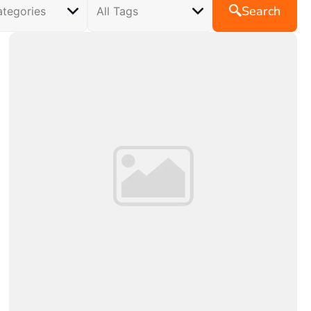
Search
ategories
All Tags