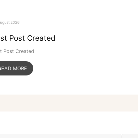
ugust 2026
st Post Created
t Post Created
READ MORE