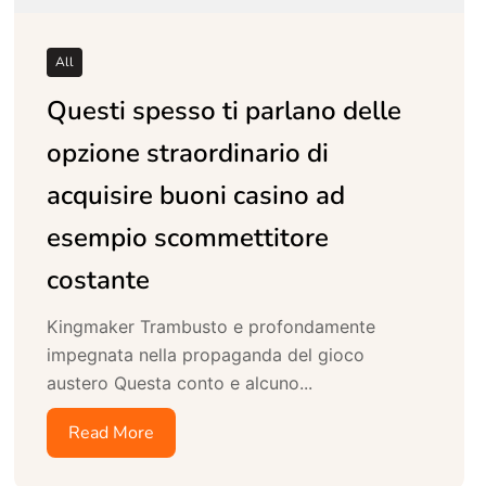
All
Questi spesso ti parlano delle
opzione straordinario di
acquisire buoni casino ad
esempio scommettitore
costante
Kingmaker Trambusto e profondamente
impegnata nella propaganda del gioco
austero Questa conto e alcuno...
Read More