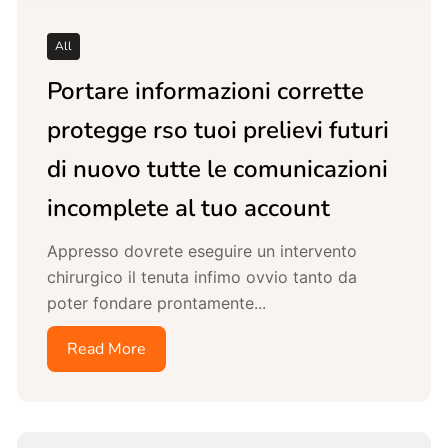
All
Portare informazioni corrette
protegge rso tuoi prelievi futuri
di nuovo tutte le comunicazioni
incomplete al tuo account
Appresso dovrete eseguire un intervento
chirurgico il tenuta infimo ovvio tanto da
poter fondare prontamente...
Read More