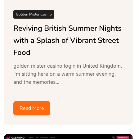
Golden Mister Casino
Reviving British Summer Nights
with a Splash of Vibrant Street
Food
golden mister casino login in United Kingdom.
I'm sitting here on a warm summer evening,
and the memories...
Read More