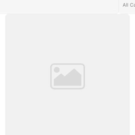
All C