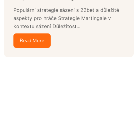
Populární strategie sázení s 22bet a důležité
aspekty pro hráče Strategie Martingale v
kontextu sázení Důležitost...
Read More