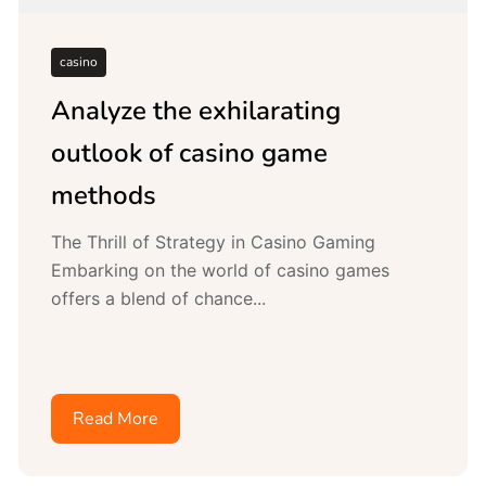
casino
Analyze the exhilarating
outlook of casino game
methods
The Thrill of Strategy in Casino Gaming
Embarking on the world of casino games
offers a blend of chance...
Read More