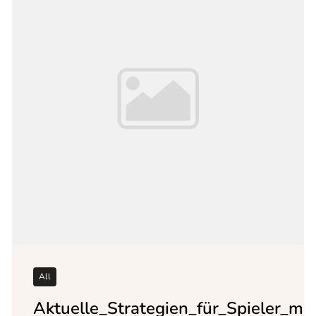
All
uisse_en_ligne_et_expériences_de_jeu_i
Aktuelle_Strategien_für_Spieler_mi