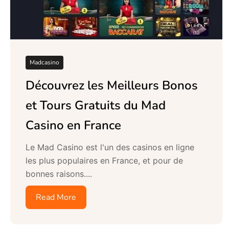
Madcasino
Découvrez les Meilleurs Bonos
et Tours Gratuits du Mad
Casino en France
Le Mad Casino est l'un des casinos en ligne
les plus populaires en France, et pour de
bonnes raisons....
Read More