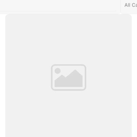
All C