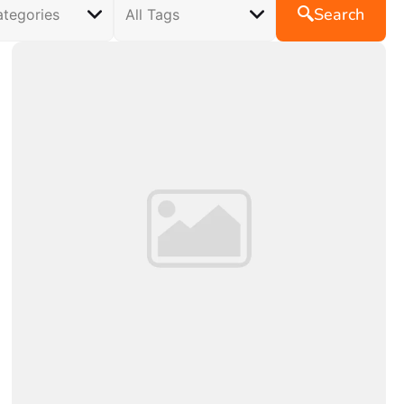
Search
ategories
All Tags