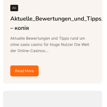
All
Aktuelle_Bewertungen_und_Tipps_r
– копія
Aktuelle Bewertungen und Tipps rund um
ohne oasis casino für kluge Nutzer Die Welt
der Online-Casinos:...
Read More