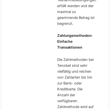
erfüllt werden und der
maximal zu
gewinnende Betrag ist
begrenzt.
Zahlungsmethoden:
Einfache
Transaktionen
Die Zahlmethoden bei
Tenobet sind sehr
vielfältig und reichen
von Zahlarten bis hin
zur Bank- oder
Kreditkarte. Die
Anzahl der
verfügbaren
Zahlmethode wird auf