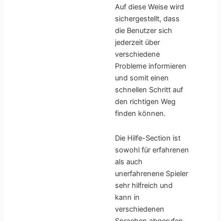
Auf diese Weise wird
sichergestellt, dass
die Benutzer sich
jederzeit über
verschiedene
Probleme informieren
und somit einen
schnellen Schritt auf
den richtigen Weg
finden können.
Die Hilfe-Section ist
sowohl für erfahrenen
als auch
unerfahrenene Spieler
sehr hilfreich und
kann in
verschiedenen
Sprachen abgerufen