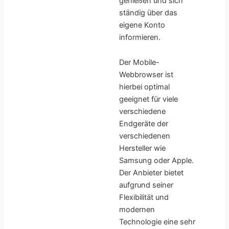
genießen und sich
ständig über das
eigene Konto
informieren.
Der Mobile-
Webbrowser ist
hierbei optimal
geeignet für viele
verschiedene
Endgeräte der
verschiedenen
Hersteller wie
Samsung oder Apple.
Der Anbieter bietet
aufgrund seiner
Flexibilität und
modernen
Technologie eine sehr