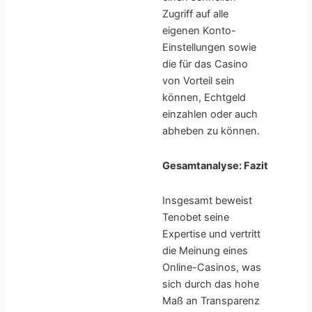
Zugriff auf alle
eigenen Konto-
Einstellungen sowie
die für das Casino
von Vorteil sein
können, Echtgeld
einzahlen oder auch
abheben zu können.
Gesamtanalyse: Fazit
Insgesamt beweist
Tenobet seine
Expertise und vertritt
die Meinung eines
Online-Casinos, was
sich durch das hohe
Maß an Transparenz