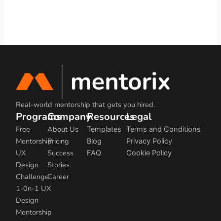
Real-world mentorship that gets you hired.
Programs
Company
Resources
Legal
Free
About Us
Templates
Terms and Conditions
Mentorship
Pricing
Blog
Privacy Policy
UX
Success
FAQ
Cookie Policy
Design
Stories
Challenge
Career
1-0n-1 UX
Design
Mentorship