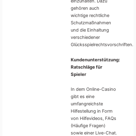
einzuhalten. Dazu
gehören auch
wichtige rechtliche
Schutzmaßnahmen
und die Einhaltung
verschiedener
Glücksspielrechtsvorschriften.
Kundenunterstützung:
Ratschläge für
Spieler
In dem Online-Casino
gibt es eine
umfangreichste
Hilfestellung in Form
von Hilfevideos, FAQs
(Häufige Fragen)
sowie einer Live-Chat.