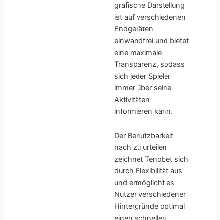
grafische Darstellung
ist auf verschiedenen
Endgeräten
einwandfrei und bietet
eine maximale
Transparenz, sodass
sich jeder Spieler
immer über seine
Aktivitäten
informieren kann.
Der Benutzbarkeit
nach zu urteilen
zeichnet Tenobet sich
durch Flexibilität aus
und ermöglicht es
Nutzer verschiedener
Hintergründe optimal
einen schnellen