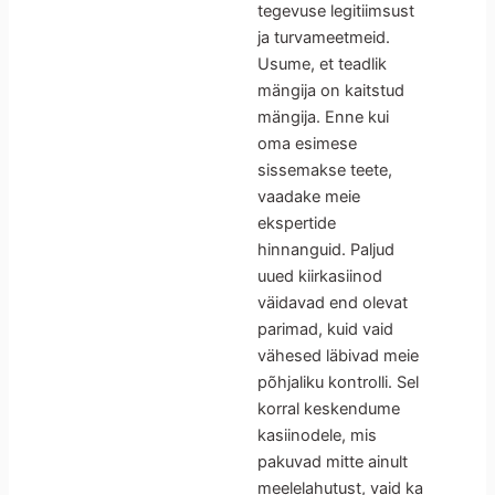
tegevuse legitiimsust
ja turvameetmeid.
Usume, et teadlik
mängija on kaitstud
mängija. Enne kui
oma esimese
sissemakse teete,
vaadake meie
ekspertide
hinnanguid. Paljud
uued kiirkasiinod
väidavad end olevat
parimad, kuid vaid
vähesed läbivad meie
põhjaliku kontrolli. Sel
korral keskendume
kasiinodele, mis
pakuvad mitte ainult
meelelahutust, vaid ka