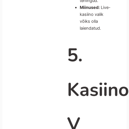
tehingud.
Miinused:
Live-
kasiino valik
võiks olla
laiendatud.
5.
Kasiin
V