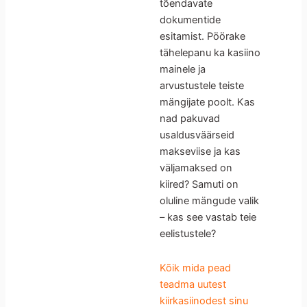
tõendavate
dokumentide
esitamist. Pöörake
tähelepanu ka kasiino
mainele ja
arvustustele teiste
mängijate poolt. Kas
nad pakuvad
usaldusväärseid
makseviise ja kas
väljamaksed on
kiired? Samuti on
oluline mängude valik
– kas see vastab teie
eelistustele?
Kõik mida pead
teadma uutest
kiirkasiinodest sinu