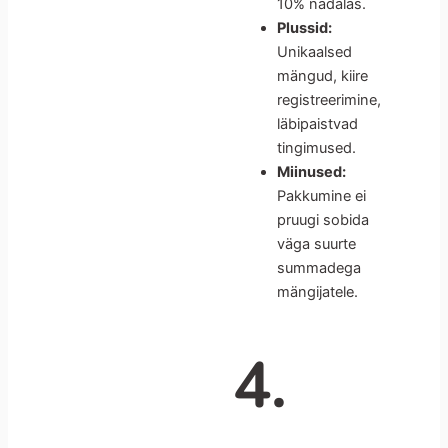
10% nädalas.
Plussid:
Unikaalsed
mängud, kiire
registreerimine,
läbipaistvad
tingimused.
Miinused:
Pakkumine ei
pruugi sobida
väga suurte
summadega
mängijatele.
4.