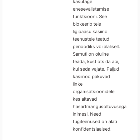
kasutage
enesevälistamise
funktsiooni. See
blokeerib teie
ligipääsu kasiino
teenustele teatud
perioodiks või alaliselt.
Samuti on oluline
teada, kust otsida abi,
kui seda vajate. Paljud
kasiinod pakuvad
linke
organisatsioonidele,
kes aitavad
hasartmängusõltuvusega
inimesi. Need
tugiteenused on alati
konfidentsiaalsed.