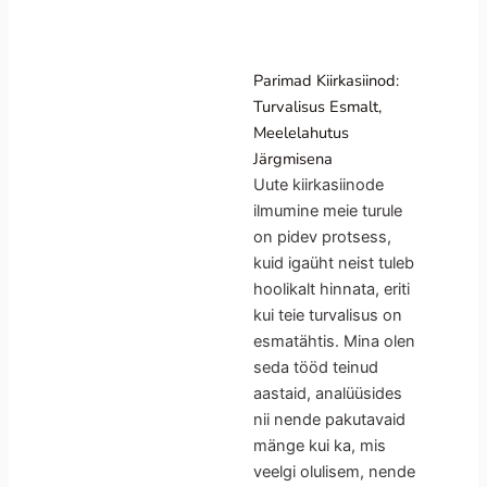
Parimad Kiirkasiinod:
Turvalisus Esmalt,
Meelelahutus
Järgmisena
Uute kiirkasiinode
ilmumine meie turule
on pidev protsess,
kuid igaüht neist tuleb
hoolikalt hinnata, eriti
kui teie turvalisus on
esmatähtis. Mina olen
seda tööd teinud
aastaid, analüüsides
nii nende pakutavaid
mänge kui ka, mis
veelgi olulisem, nende