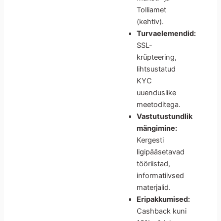
Tolliamet
(kehtiv).
Turvaelemendid:
SSL-
krüpteering,
lihtsustatud
KYC
uuenduslike
meetoditega.
Vastutustundlik
mängimine:
Kergesti
ligipääsetavad
tööriistad,
informatiivsed
materjalid.
Eripakkumised:
Cashback kuni