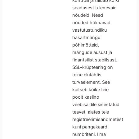
kontrolli ja täidab kõiki
seadusest tulenevaid
nõudeid. Need
nõuded hõlmavad
vastutustundliku
hasartmängu
põhimõtteid,
mängude ausust ja
finantsilist stabiilsust.
SSL-krüpteering on
teine elutähtis
turvaelement. See
kaitseb kõike teie
poolt kasiino
veebisaidile sisestatud
teavet, alates teie
registreerimisandmetest
kuni pangakaardi
numbriteni. Ilma