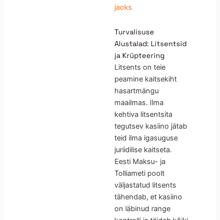
jaoks
Turvalisuse
Alustalad: Litsentsid
ja Krüpteering
Litsents on teie
peamine kaitsekiht
hasartmängu
maailmas. Ilma
kehtiva litsentsita
tegutsev kasiino jätab
teid ilma igasuguse
juriidilise kaitseta.
Eesti Maksu- ja
Tolliameti poolt
väljastatud litsents
tähendab, et kasiino
on läbinud range