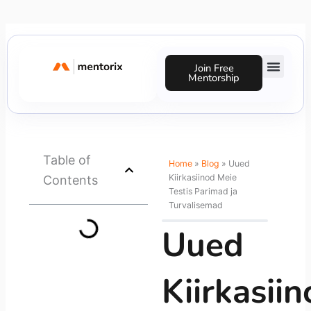
Skip
to
content
Join Free
Mentorship
Success Stories
Table of
Home
»
Blog
»
Uued
Kiirkasiinod Meie
Contents
Testis Parimad ja
Turvalisemad
Uued
Kiirkasii