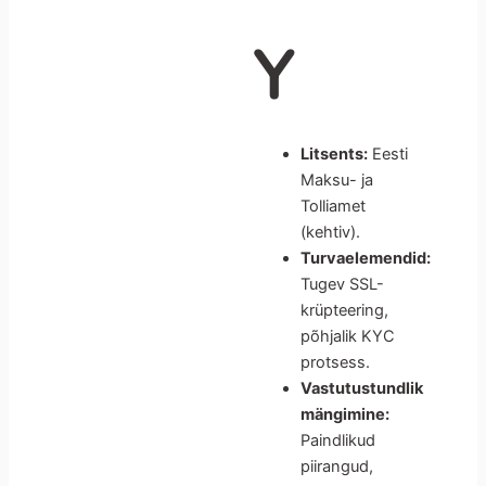
Y
Litsents:
Eesti
Maksu- ja
Tolliamet
(kehtiv).
Turvaelemendid:
Tugev SSL-
krüpteering,
põhjalik KYC
protsess.
Vastutustundlik
mängimine:
Paindlikud
piirangud,