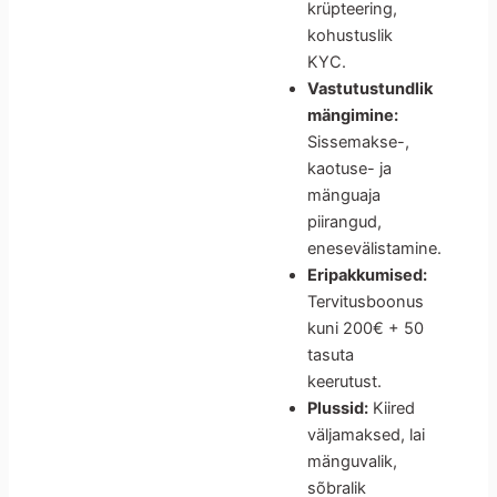
krüpteering,
kohustuslik
KYC.
Vastutustundlik
mängimine:
Sissemakse-,
kaotuse- ja
mänguaja
piirangud,
enesevälistamine.
Eripakkumised:
Tervitusboonus
kuni 200€ + 50
tasuta
keerutust.
Plussid:
Kiired
väljamaksed, lai
mänguvalik,
sõbralik