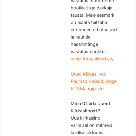
vastutus. Kontrollime
hoolikalt iga pakkuja
tausta. Meie eesmärk
on aidata teil teha
informeeritud otsuseid
ja nautida
hasartmänge
vastutustundlikult.
uued-kiirkasiinod.ee/
Uued Kiirkasiinod
Parimad Valikud Kõrge
RTP Mängijatele
Mida Otsida Uuest
Kiirkasiinost?
Uue kiirkasiino
valimisel on mitmeid
kriitilisi faktoreid,