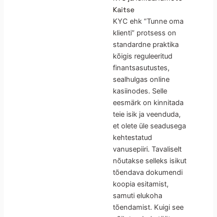
Kaitse
KYC ehk “Tunne oma
klienti” protsess on
standardne praktika
kõigis reguleeritud
finantsasutustes,
sealhulgas online
kasiinodes. Selle
eesmärk on kinnitada
teie isik ja veenduda,
et olete üle seadusega
kehtestatud
vanusepiiri. Tavaliselt
nõutakse selleks isikut
tõendava dokumendi
koopia esitamist,
samuti elukoha
tõendamist. Kuigi see