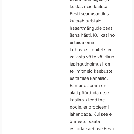
kuidas neid kaitsta.
Eesti seadusandlus
kaitseb tarbijaid
hasartmängude osas
üsna hästi. Kui kasiino
ei täida oma
kohustusi, näiteks ei
väljasta võite või rikub
lepingutingimusi, on
teil mitmeid kaebuste
esitamise kanaleid.
Esmane samm on
alati pöörduda otse
kasiino klienditoe
poole, et probleemi
lahendada. Kui see ei
õnnestu, saate
esitada kaebuse Eesti