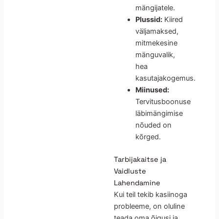
mängijatele.
Plussid:
Kiired
väljamaksed,
mitmekesine
mänguvalik,
hea
kasutajakogemus.
Miinused:
Tervitusboonuse
läbimängimise
nõuded on
kõrged.
Tarbijakaitse ja
Vaidluste
Lahendamine
Kui teil tekib kasiinoga
probleeme, on oluline
teada oma õigusi ja