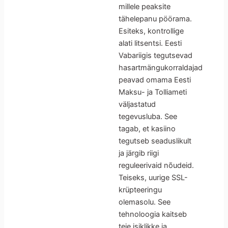
millele peaksite
tähelepanu pöörama.
Esiteks, kontrollige
alati litsentsi. Eesti
Vabariigis tegutsevad
hasartmängukorraldajad
peavad omama Eesti
Maksu- ja Tolliameti
väljastatud
tegevusluba. See
tagab, et kasiino
tegutseb seaduslikult
ja järgib riigi
reguleerivaid nõudeid.
Teiseks, uurige SSL-
krüpteeringu
olemasolu. See
tehnoloogia kaitseb
teie isiklikke ja