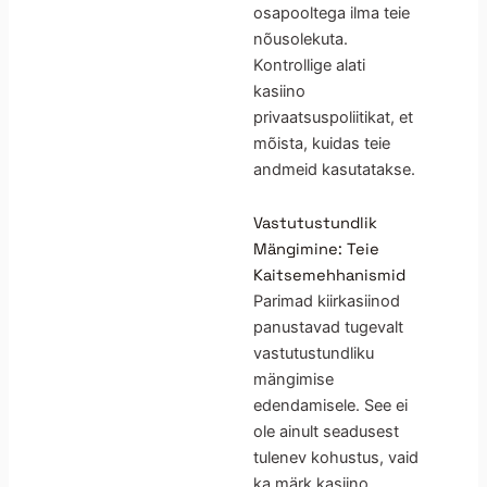
osapooltega ilma teie
nõusolekuta.
Kontrollige alati
kasiino
privaatsuspoliitikat, et
mõista, kuidas teie
andmeid kasutatakse.
Vastutustundlik
Mängimine: Teie
Kaitsemehhanismid
Parimad kiirkasiinod
panustavad tugevalt
vastutustundliku
mängimise
edendamisele. See ei
ole ainult seadusest
tulenev kohustus, vaid
ka märk kasiino