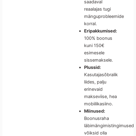
saadaval
reaalajas tugi
mänguprobleemide
korral.
Eripakkumised:
100% boonus
kuni 150€
esimesele
sissemaksele.
Plussid:
Kasutajasõbralik
liides, palju
erinevaid
makseviise, hea
mobiilikasiino.
Miinused:
Boonusraha
läbimängimistingimused
võiksid olla