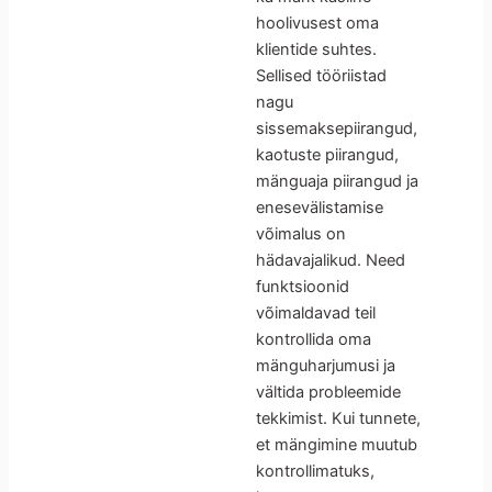
hoolivusest oma
klientide suhtes.
Sellised tööriistad
nagu
sissemaksepiirangud,
kaotuste piirangud,
mänguaja piirangud ja
enesevälistamise
võimalus on
hädavajalikud. Need
funktsioonid
võimaldavad teil
kontrollida oma
mänguharjumusi ja
vältida probleemide
tekkimist. Kui tunnete,
et mängimine muutub
kontrollimatuks,