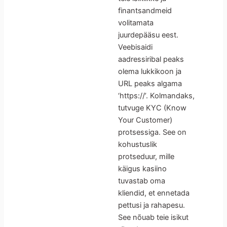
finantsandmeid
volitamata
juurdepääsu eest.
Veebisaidi
aadressiribal peaks
olema lukkikoon ja
URL peaks algama
‘https://’. Kolmandaks,
tutvuge KYC (Know
Your Customer)
protsessiga. See on
kohustuslik
protseduur, mille
käigus kasiino
tuvastab oma
kliendid, et ennetada
pettusi ja rahapesu.
See nõuab teie isikut