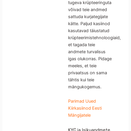
tugeva krüpteeringuta
võivad teie andmed
sattuda kurjategijate
kätte. Paljud kasiinod
kasutavad täiustatud
krüpteerimistehnoloogiaid,
et tagada teie
andmete turvalisus
igas olukorras. Pidage
meeles, et teie
privaatsus on sama
tähtis kui teie
mängukogemus.
Parimad Uued
Kiirkasiinod Eesti
Mängijatele
KYC ja Isikuandmete