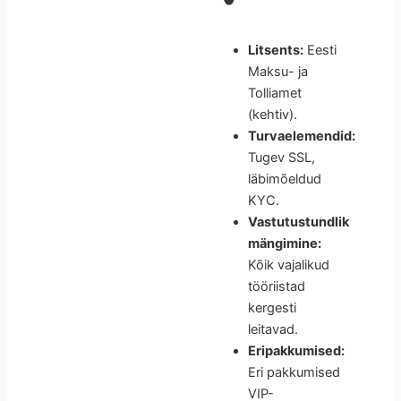
Litsents:
Eesti
Maksu- ja
Tolliamet
(kehtiv).
Turvaelemendid:
Tugev SSL,
läbimõeldud
KYC.
Vastutustundlik
mängimine:
Kõik vajalikud
tööriistad
kergesti
leitavad.
Eripakkumised:
Eri pakkumised
VIP-