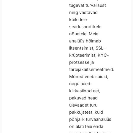
tugevat turvalisust
ning vastavad
kõikidele
seadusandlikele
nõuetele. Meie
analüüs hõlmab
litsentsimist, SSL-
krüpteerimist, KYC-
protsesse ja
tarbijakaitsemeetmeid.
Mõned veebisaidid,
nagu uued-
kiirkasiinod.ee/,
pakuvad head
ülevaadet turu
pakkujatest, kuid
põhjalik turvaanalüüs
on alati teie enda