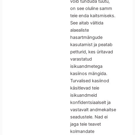
võib tunduda tüütu,
on see oluline samm
teie enda kaitsmiseks.
See aitab vältida
alaealiste
hasartmängude
kasutamist ja peatab
petturid, kes üritavad
varastatud
isikuandmetega
kasiinos mängida.
Turvalised kasiinod
käsitlevad teie
isikuandmeid
konfidentsiaalselt ja
vastavalt andmekaitse
seadustele. Nad ei
jaga teie teavet
kolmandate