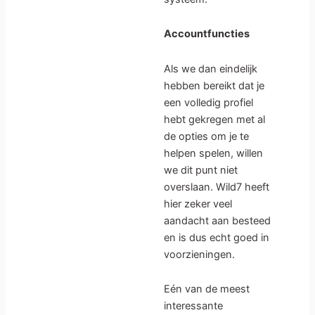
Accountfuncties
Als we dan eindelijk
hebben bereikt dat je
een volledig profiel
hebt gekregen met al
de opties om je te
helpen spelen, willen
we dit punt niet
overslaan. Wild7 heeft
hier zeker veel
aandacht aan besteed
en is dus echt goed in
voorzieningen.
Eén van de meest
interessante