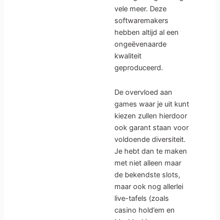
vele meer. Deze
softwaremakers
hebben altijd al een
ongeëvenaarde
kwaliteit
geproduceerd.
De overvloed aan
games waar je uit kunt
kiezen zullen hierdoor
ook garant staan voor
voldoende diversiteit.
Je hebt dan te maken
met niet alleen maar
de bekendste slots,
maar ook nog allerlei
live-tafels (zoals
casino hold’em en