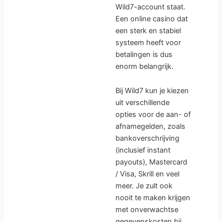
Wild7-account staat.
Een online casino dat
een sterk en stabiel
systeem heeft voor
betalingen is dus
enorm belangrijk.
Bij Wild7 kun je kiezen
uit verschillende
opties voor de aan- of
afnamegelden, zoals
bankoverschrijving
(inclusief instant
payouts), Mastercard
/ Visa, Skrill en veel
meer. Je zult ook
nooit te maken krijgen
met onverwachtse
gegevenskosten bij