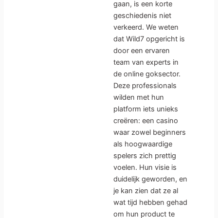
gaan, is een korte
geschiedenis niet
verkeerd. We weten
dat Wild7 opgericht is
door een ervaren
team van experts in
de online goksector.
Deze professionals
wilden met hun
platform iets unieks
creëren: een casino
waar zowel beginners
als hoogwaardige
spelers zich prettig
voelen. Hun visie is
duidelijk geworden, en
je kan zien dat ze al
wat tijd hebben gehad
om hun product te