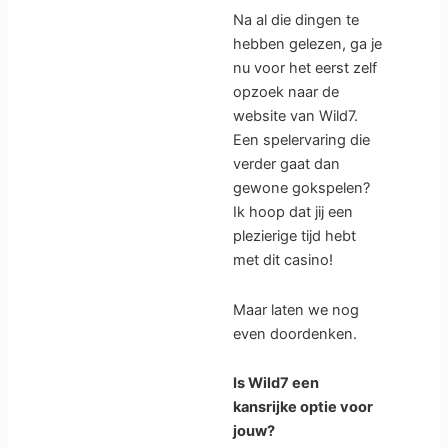
Na al die dingen te
hebben gelezen, ga je
nu voor het eerst zelf
opzoek naar de
website van Wild7.
Een spelervaring die
verder gaat dan
gewone gokspelen?
Ik hoop dat jij een
plezierige tijd hebt
met dit casino!
Maar laten we nog
even doordenken.
Is Wild7 een
kansrijke optie voor
jouw?