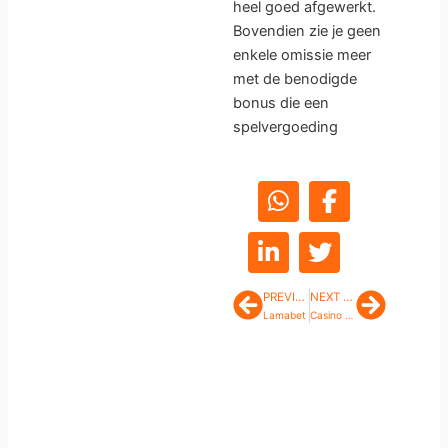
heel goed afgewerkt.
Bovendien zie je geen
enkele omissie meer
met de benodigde
bonus die een
spelvergoeding
PREVIOUS POST
NEXT POST
Prev
Next
Lamabet
Casino Malina Betting Games and Odds Review