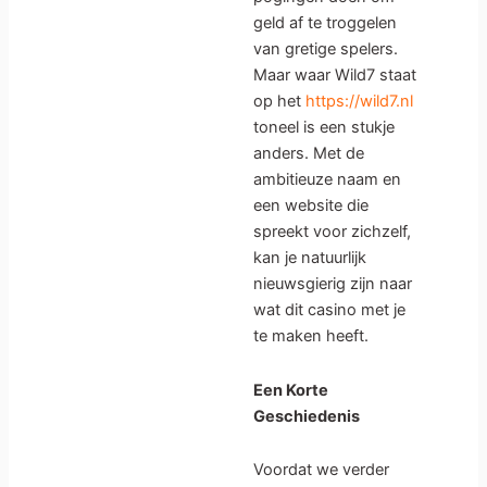
geld af te troggelen
van gretige spelers.
Maar waar Wild7 staat
op het
https://wild7.nl
toneel is een stukje
anders. Met de
ambitieuze naam en
een website die
spreekt voor zichzelf,
kan je natuurlijk
nieuwsgierig zijn naar
wat dit casino met je
te maken heeft.
Een Korte
Geschiedenis
Voordat we verder