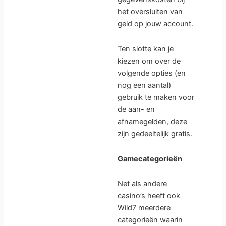
het oversluiten van
geld op jouw account.
Ten slotte kan je
kiezen om over de
volgende opties (en
nog een aantal)
gebruik te maken voor
de aan- en
afnamegelden, deze
zijn gedeeltelijk gratis.
Gamecategorieën
Net als andere
casino’s heeft ook
Wild7 meerdere
categorieën waarin