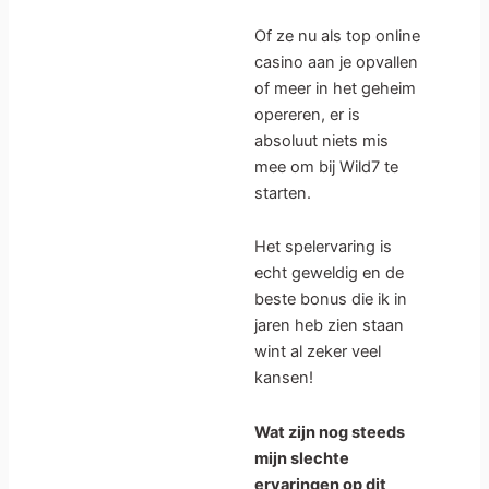
Of ze nu als top online
casino aan je opvallen
of meer in het geheim
opereren, er is
absoluut niets mis
mee om bij Wild7 te
starten.
Het spelervaring is
echt geweldig en de
beste bonus die ik in
jaren heb zien staan
wint al zeker veel
kansen!
Wat zijn nog steeds
mijn slechte
ervaringen op dit