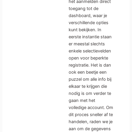
het aanmelden direct
toegang tot de
dashboard, waar je
verschillende opties
kunt bekijken. In
eerste instantie staan
er meestal slechts
enkele selectievelden
open voor beperkte
registratie. Het is dan
ook een beetje een
puzzel om alle info bij
elkaar te krijgen die
nodig is om verder te
gaan met het
volledige account. Om
dit proces sneller af te
handelen, raden we je
aan om de gegevens