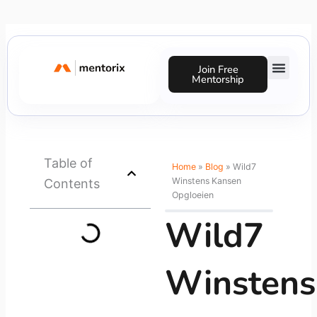
Skip
to
content
Join Free
Mentorship
Success Stories
Table of
Home
»
Blog
»
Wild7
Winstens Kansen
Contents
Opgloeien
Wild7
Winstens