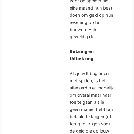
voor de spelers die
elke maand hun best
doen om geld op hun
rekening op te
bouwen. Echt
geweldig dus.
Betaling en
Uitbetaling
Als je wilt beginnen
met spelen, is het
uiteraard niet mogelijk
om overal maar naar
toe te gaan als je
geen manier hebt om
betaald te krijgen (of
terug te krijgen van)
de geld die op jouw