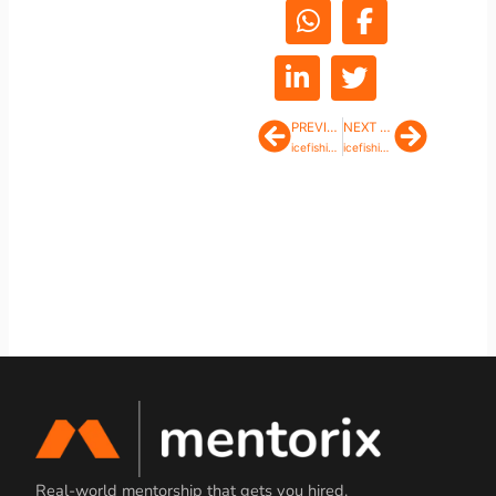
PREVIOUS POST
NEXT POST
Prev
Next
icefishing game
icefishing game
Real-world mentorship that gets you hired.