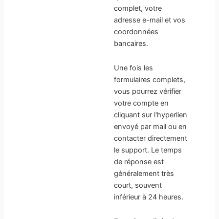
complet, votre
adresse e-mail et vos
coordonnées
bancaires.
Une fois les
formulaires complets,
vous pourrez vérifier
votre compte en
cliquant sur l'hyperlien
envoyé par mail ou en
contacter directement
le support. Le temps
de réponse est
généralement très
court, souvent
inférieur à 24 heures.