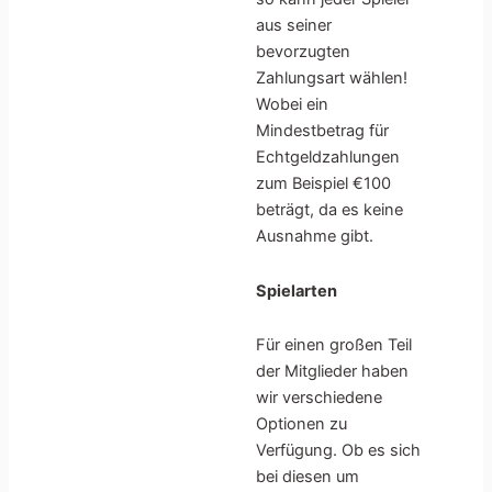
aus seiner
bevorzugten
Zahlungsart wählen!
Wobei ein
Mindestbetrag für
Echtgeldzahlungen
zum Beispiel €100
beträgt, da es keine
Ausnahme gibt.
Spielarten
Für einen großen Teil
der Mitglieder haben
wir verschiedene
Optionen zu
Verfügung. Ob es sich
bei diesen um