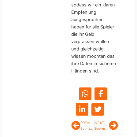
sodass wir ein klaren
Empfehlung
ausgesprochen
haben für alle Spieler
die ihr Geld
verprassen wollen
und gleichzeitig
wissen möchten das
ihre Daten in sicheren
Händen sind.
PREVIOUS POST
NEXT POST
Prev
Next
Betman Superhero Slot Machine Game Strategies and Odds Analysis
Bob im Casino ist ein Slotmaschine Spieler Erfolgsspiel