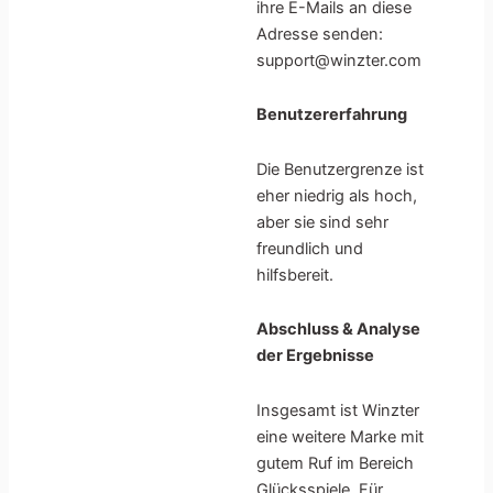
ihre E-Mails an diese
Adresse senden:
support@winzter.com
Benutzererfahrung
Die Benutzergrenze ist
eher niedrig als hoch,
aber sie sind sehr
freundlich und
hilfsbereit.
Abschluss & Analyse
der Ergebnisse
Insgesamt ist Winzter
eine weitere Marke mit
gutem Ruf im Bereich
Glücksspiele. Für