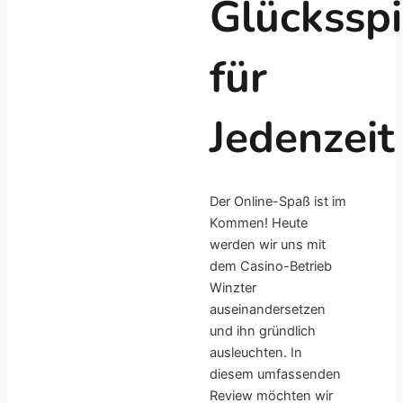
Glücksspi
für
Jedenzeit
Der Online-Spaß ist im
Kommen! Heute
werden wir uns mit
dem Casino-Betrieb
Winzter
auseinandersetzen
und ihn gründlich
ausleuchten. In
diesem umfassenden
Review möchten wir