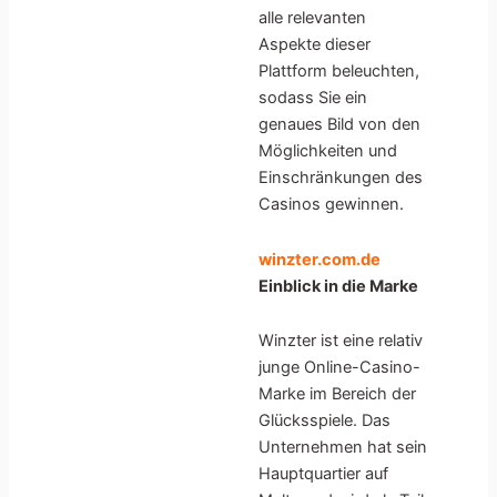
alle relevanten
Aspekte dieser
Plattform beleuchten,
sodass Sie ein
genaues Bild von den
Möglichkeiten und
Einschränkungen des
Casinos gewinnen.
winzter.com.de
Einblick in die Marke
Winzter ist eine relativ
junge Online-Casino-
Marke im Bereich der
Glücksspiele. Das
Unternehmen hat sein
Hauptquartier auf