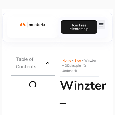
Skip
to
content
Join Free
Mentorship
Success Stories
Table of
Home
»
Blog
»
Winzter
– Glücksspiel für
Contents
Jedenzeit
Winzter
–