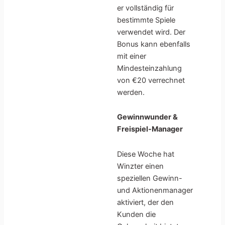
er vollständig für
bestimmte Spiele
verwendet wird. Der
Bonus kann ebenfalls
mit einer
Mindesteinzahlung
von €20 verrechnet
werden.
Gewinnwunder &
Freispiel-Manager
Diese Woche hat
Winzter einen
speziellen Gewinn-
und Aktionenmanager
aktiviert, der den
Kunden die