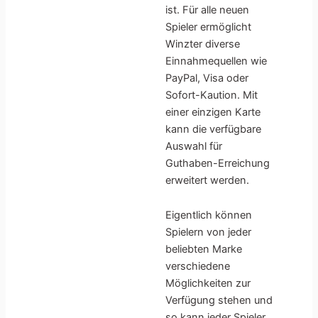
ist. Für alle neuen
Spieler ermöglicht
Winzter diverse
Einnahmequellen wie
PayPal, Visa oder
Sofort-Kaution. Mit
einer einzigen Karte
kann die verfügbare
Auswahl für
Guthaben-Erreichung
erweitert werden.
Eigentlich können
Spielern von jeder
beliebten Marke
verschiedene
Möglichkeiten zur
Verfügung stehen und
so kann jeder Spieler