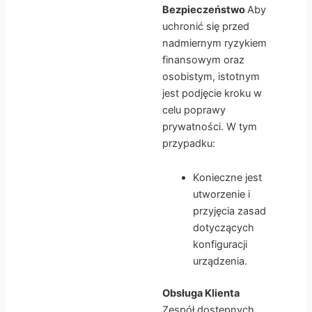
Bezpieczeństwo
Aby
uchronić się przed
nadmiernym ryzykiem
finansowym oraz
osobistym, istotnym
jest podjęcie kroku w
celu poprawy
prywatności. W tym
przypadku:
Konieczne jest
utworzenie i
przyjęcia zasad
dotyczących
konfiguracji
urządzenia.
Obsługa Klienta
Zespół dostępnych