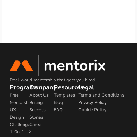
Real-world mentorship that gets you hired.
Programs
Company
Resources
Legal
Free
About Us
Templates
Terms and Conditions
Mentorship
Pricing
Blog
Privacy Policy
UX
Success
FAQ
Cookie Policy
Design
Stories
Challenge
Career
1-0n-1 UX