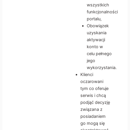
wszystkich
funkcjonalności
portalu,
Obowiązek
uzyskania
aktywacji
konto w
celu pełnego
jego
wykorzystania.
Klienci
oczarowani
tym co oferuje
serwis i chcą
podjąć decyzję
związana z
posiadaniem
go mogą się