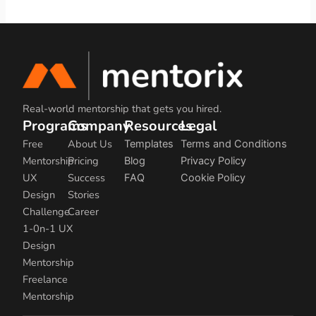
Real-world mentorship that gets you hired.
Programs
Company
Resources
Legal
Free
About Us
Templates
Terms and Conditions
Mentorship
Pricing
Blog
Privacy Policy
UX
Success
FAQ
Cookie Policy
Design
Stories
Challenge
Career
1-0n-1 UX
Design
Mentorship
Freelance
Mentorship