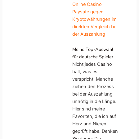
Online Casino
Paysafe gegen
Kryptowährungen im
direkten Vergleich bei
der Auszahlung
Meine Top-Auswahl
für deutsche Spieler
Nicht jedes Casino
hält, was es
verspricht. Manche
ziehen den Prozess
bei der Auszahlung
unnötig in die Länge.
Hier sind meine
Favoriten, die ich auf
Herz und Nieren
geprüft habe. Denken
Sie daran: Die