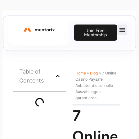
Skip
to
content
Join Free
Mentorship
Success Stories
Table of
Home
»
Blog
»
7 Online
Casino Paysafe
Contents
Anbieter die schnelle
Auszahlungen
garantieren
7
Online