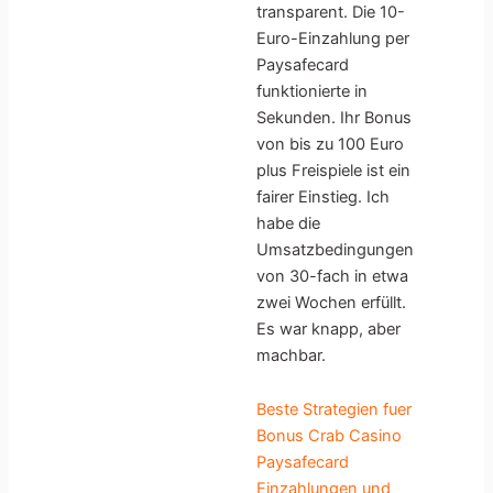
transparent. Die 10-
Euro-Einzahlung per
Paysafecard
funktionierte in
Sekunden. Ihr Bonus
von bis zu 100 Euro
plus Freispiele ist ein
fairer Einstieg. Ich
habe die
Umsatzbedingungen
von 30-fach in etwa
zwei Wochen erfüllt.
Es war knapp, aber
machbar.
Beste Strategien fuer
Bonus Crab Casino
Paysafecard
Einzahlungen und