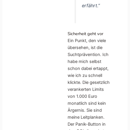
erfährt.”
Sicherheit geht vor
Ein Punkt, den viele
übersehen, ist die
Suchtprävention. Ich
habe mich selbst
schon dabei ertappt,
wie ich zu schnell
klickte. Die gesetzlich
verankerten Limits
von 1.000 Euro
monatlich sind kein
Ärgernis. Sie sind
meine Leitplanken.
Der Panik-Button in