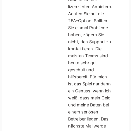
lizenzierten Anbietern.
Achten Sie auf die
2FA-Option. Sollten
Sie einmal Probleme
haben, zögern Sie
nicht, den Support zu
kontaktieren. Die
meisten Teams sind
heute sehr gut
geschult und
hilfsbereit. Für mich
ist das Spiel nur dann
ein Genuss, wenn ich
weiß, dass mein Geld
und meine Daten bei
einem seriösen
Betreiber liegen. Das
nächste Mal werde