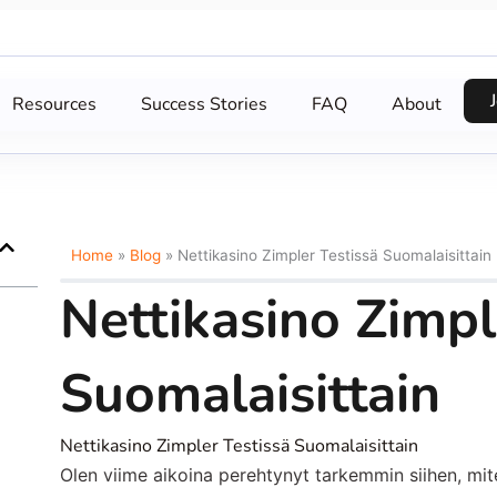
Resources
Success Stories
FAQ
About
Home
»
Blog
»
Nettikasino Zimpler Testissä Suomalaisittain
Nettikasino Zimpl
Suomalaisittain
Nettikasino Zimpler Testissä Suomalaisittain
Olen viime aikoina perehtynyt tarkemmin siihen, mit