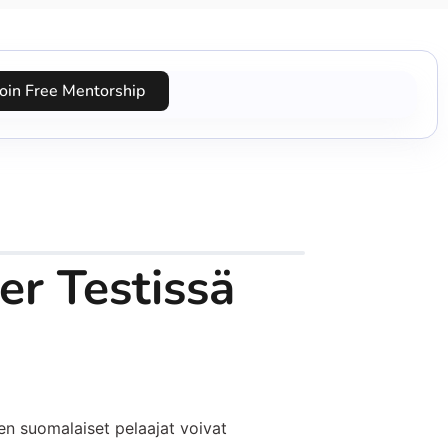
Join Free Mentorship
er Testissä
en suomalaiset pelaajat voivat