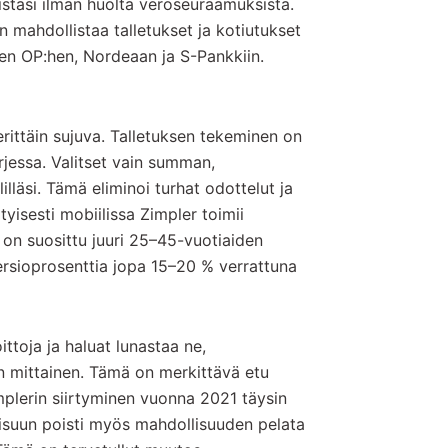
istasi ilman huolta veroseuraamuksista.
 mahdollistaa talletukset ja kotiutukset
ten OP:hen, Nordeaan ja S-Pankkiin.
rittäin sujuva. Talletuksen tekeminen on
essa. Valitset vain summan,
lilläsi. Tämä eliminoi turhat odottelut ja
yisesti mobiilissa Zimpler toimii
 on suosittu juuri 25–45-vuotiaiden
ersioprosenttia jopa 15–20 % verrattuna
ittoja ja haluat lunastaa ne,
n mittainen. Tämä on merkittävä etu
implerin siirtyminen vuonna 2021 täysin
suun poisti myös mahdollisuuden pelata