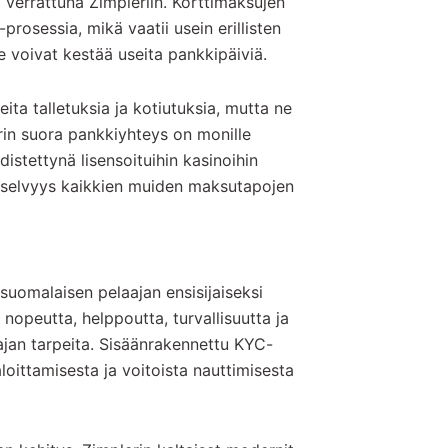
verrattuna Zimpleriin. Korttimaksujen
osessia, mikä vaatii usein erillisten
e voivat kestää useita pankkipäiviä.
eita talletuksia ja kotiutuksia, mutta ne
lerin suora pankkiyhteys on monille
distettynä lisensoituihin kasinoihin
änselvyys kaikkien muiden maksutapojen
suomalaisen pelaajan ensisijaiseksi
nopeutta, helppoutta, turvallisuutta ja
ajan tarpeita. Sisäänrakennettu KYC-
loittamisesta ja voitoista nauttimisesta