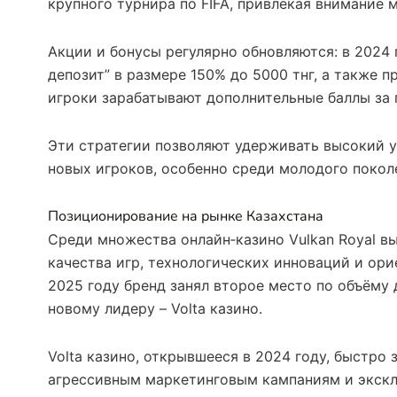
крупного турнира по FIFA, привлекая внимание
Акции и бонусы регулярно обновляются: в 2024 
депозит” в размере 150% до 5000 тнг, а также п
игроки зарабатывают дополнительные баллы за 
Эти стратегии позволяют удерживать высокий у
новых игроков, особенно среди молодого покол
Позиционирование на рынке Казахстана
Среди множества онлайн‑казино Vulkan Royal в
качества игр, технологических инноваций и ор
2025 году бренд занял второе место по объёму 
новому лидеру – Volta казино.
Volta казино, открывшееся в 2024 году, быстро
агрессивным маркетинговым кампаниям и экскл