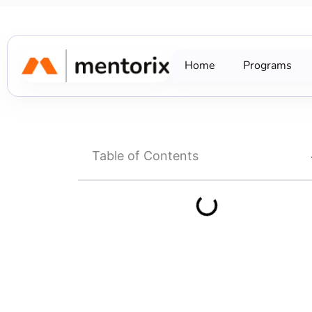
Skip
to
content
Home
Programs
Table of Contents