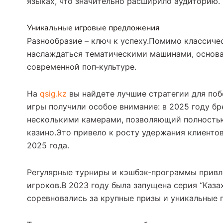
языках, что значительно расширило аудиторию.
Уникальные игровые предложения
Разнообразие – ключ к успеху.Помимо классиче
наслаждаться тематическими машинами, основа
современной поп‑культуре.
На
qsig.kz
вы найдете лучшие стратегии для побе
игры получили особое внимание: в 2025 году бр
несколькими камерами, позволяющий полностью
казино.Это привело к росту удержания клиентов
2025 года.
Регулярные турниры и кэшбэк‑программы привле
игроков.В 2023 году была запущена серия “Каза
соревновались за крупные призы и уникальные п