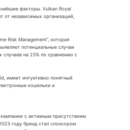
жнейшие факторы. Vulkan Royal
ит от независимых организаций,
me Risk Management”, которая
выявляет потенциальные случаи
 случаев на 23% по сравнению с
id, имеет интуитивно понятный
электронные кошельки и
 кампании с активным присутствием
2023 году бренд стал спонсором