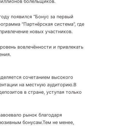
 миллионов болельщиков.
году появился “Бонус за первый
рограмма “Партнёрская система”, где
привлечение новых участников.
ровень вовлечённости и привлекать
ения.
ыделяется сочетанием высокого
иентации на местную аудиторию.В
депозитов в стране, уступая только
 завоевало рынок благодаря
юзивным бонусам.Тем не менее,