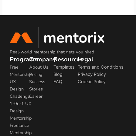
Real-world mentorship that gets you hired.
Programs
Company
Resources
Legal
Free
About Us
Templates
Terms and Conditions
Mentorship
Pricing
Blog
Privacy Policy
UX
Success
FAQ
Cookie Policy
Design
Stories
Challenge
Career
1-0n-1 UX
Design
Mentorship
Freelance
Mentorship