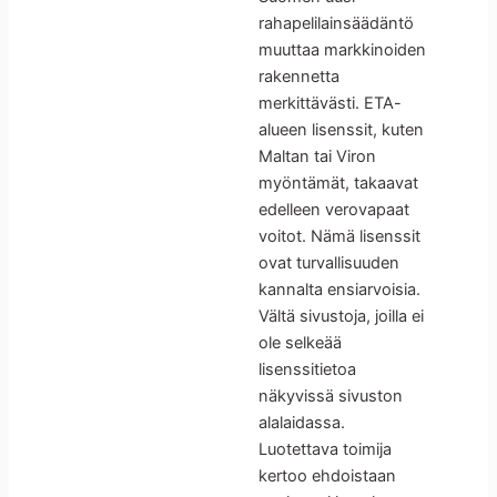
rahapelilainsäädäntö
muuttaa markkinoiden
rakennetta
merkittävästi. ETA-
alueen lisenssit, kuten
Maltan tai Viron
myöntämät, takaavat
edelleen verovapaat
voitot. Nämä lisenssit
ovat turvallisuuden
kannalta ensiarvoisia.
Vältä sivustoja, joilla ei
ole selkeää
lisenssitietoa
näkyvissä sivuston
alalaidassa.
Luotettava toimija
kertoo ehdoistaan