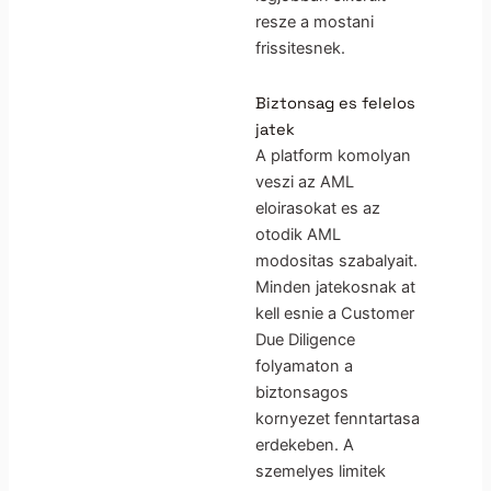
resze a mostani
frissitesnek.
Biztonsag es felelos
jatek
A platform komolyan
veszi az AML
eloirasokat es az
otodik AML
modositas szabalyait.
Minden jatekosnak at
kell esnie a Customer
Due Diligence
folyamaton a
biztonsagos
kornyezet fenntartasa
erdekeben. A
szemelyes limitek