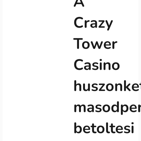
A
Crazy
Tower
Casino
huszonke
masodper
betoltesi