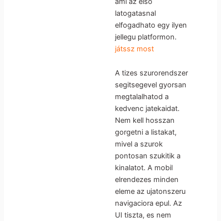
ami az elso
latogatasnal
elfogadhato egy ilyen
jellegu platformon.
játssz most
A tizes szurorendszer
segitsegevel gyorsan
megtalalhatod a
kedvenc jatekaidat.
Nem kell hosszan
gorgetni a listakat,
mivel a szurok
pontosan szukitik a
kinalatot. A mobil
elrendezes minden
eleme az ujatonszeru
navigaciora epul. Az
UI tiszta, es nem