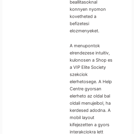
beallitasoknal
konnyen nyomon
kovetheted a
befizetesi
elozmenyeket.
A menupontok
elrendezese intuitiv,
kulonosen a Shop es
a VIP Elite Society
szekciok
elerhetosege. A Help
Centre gyorsan
elerheto az oldal bal
oldali menujeibol, ha
kerdesed adodna. A
mobil layout
kifejezetten a gyors
interakciokra lett