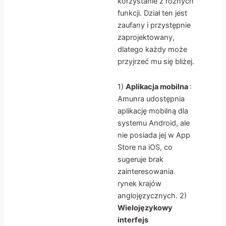
korzystanie z różnych
funkcji. Dział ten jest
zaufany i przystępnie
zaprojektowany,
dlatego każdy może
przyjrzeć mu się bliżej.
1)
Aplikacja mobilna
:
Amunra udostępnia
aplikację mobilną dla
systemu Android, ale
nie posiada jej w App
Store na iOS, co
sugeruje brak
zainteresowania
rynek krajów
anglojęzycznych. 2)
Wielojęzykowy
interfejs