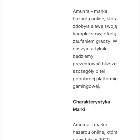
Amunra – marka
hazardu online, która
zdobyła sławę swoją
kompleksową ofertą i
zaufaniem graczy. W
naszym artykule
będziemy
prezentować bliższe
szczegóły o tej
popularnej platformie
gamingowej.
Charakterystyka
Marki
Amunra – marka
hazardu online, która
powstała w 2020