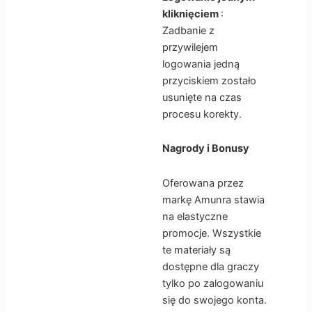
kliknięciem
:
Zadbanie z
przywilejem
logowania jedną
przyciskiem zostało
usunięte na czas
procesu korekty.
Nagrody i Bonusy
Oferowana przez
markę Amunra stawia
na elastyczne
promocje. Wszystkie
te materiały są
dostępne dla graczy
tylko po zalogowaniu
się do swojego konta.