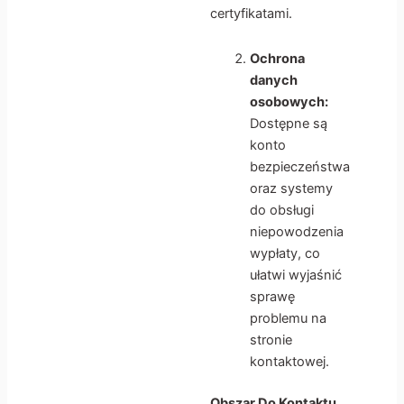
certyfikatami.
Ochrona
danych
osobowych:
Dostępne są
konto
bezpieczeństwa
oraz systemy
do obsługi
niepowodzenia
wypłaty, co
ułatwi wyjaśnić
sprawę
problemu na
stronie
kontaktowej.
Obszar Do Kontaktu