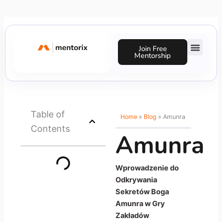
Skip
to
content
Join Free
Mentorship
Success Stories
Table of
Home
»
Blog
»
Amunra
Contents
Amunra
Wprowadzenie do
Odkrywania
Sekretów Boga
Amunra w Gry
Zakładów