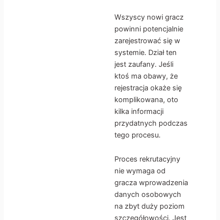
Wszyscy nowi gracz
powinni potencjalnie
zarejestrować się w
systemie. Dział ten
jest zaufany. Jeśli
ktoś ma obawy, że
rejestracja okaże się
komplikowana, oto
kilka informacji
przydatnych podczas
tego procesu.
Proces rekrutacyjny
nie wymaga od
gracza wprowadzenia
danych osobowych
na zbyt duży poziom
szczegółowości. Jest