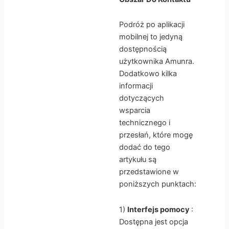
Podróż po aplikacji
mobilnej to jedyną
dostępnością
użytkownika Amunra.
Dodatkowo kilka
informacji
dotyczących
wsparcia
technicznego i
przesłań, które mogę
dodać do tego
artykułu są
przedstawione w
poniższych punktach:
1)
Interfejs pomocy
:
Dostępna jest opcja