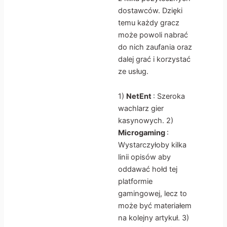
dostawców. Dzięki
temu każdy gracz
może powoli nabrać
do nich zaufania oraz
dalej grać i korzystać
ze usług.
1)
NetEnt
: Szeroka
wachlarz gier
kasynowych. 2)
Microgaming
:
Wystarczyłoby kilka
linii opisów aby
oddawać hołd tej
platformie
gamingowej, lecz to
może być materiałem
na kolejny artykuł. 3)