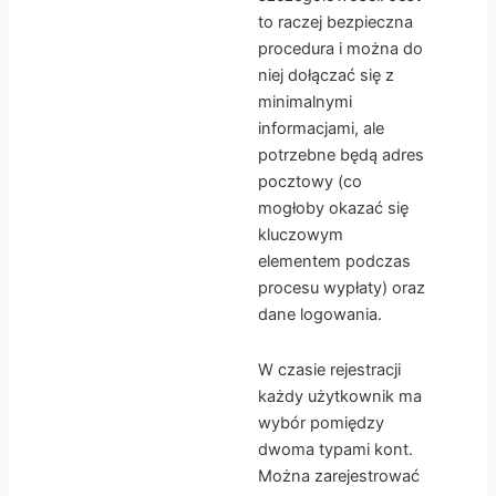
to raczej bezpieczna
procedura i można do
niej dołączać się z
minimalnymi
informacjami, ale
potrzebne będą adres
pocztowy (co
mogłoby okazać się
kluczowym
elementem podczas
procesu wypłaty) oraz
dane logowania.
W czasie rejestracji
każdy użytkownik ma
wybór pomiędzy
dwoma typami kont.
Można zarejestrować