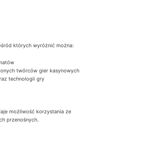
pośród których wyróżnić można:
omatów
czonych twórców gier kasynowych
az technologii gry
daje możliwość korzystania ze
ach przenośnych.