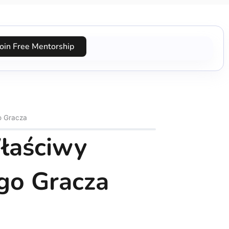
Join Free Mentorship
o Gracza
łaściwy
go Gracza