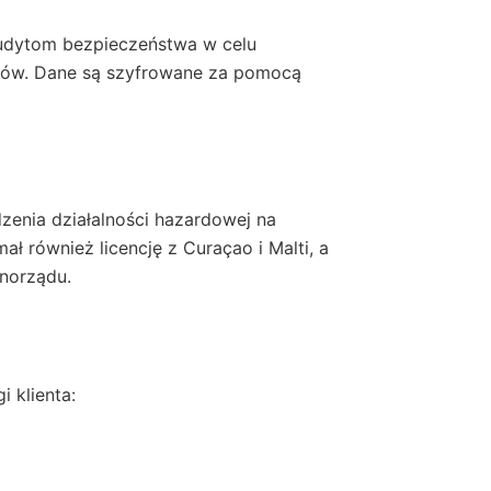
udytom bezpieczeństwa w celu
rdów. Dane są szyfrowane za pomocą
zenia działalności hazardowej na
 również licencję z Curaçao i Malti, a
wnorządu.
 klienta: