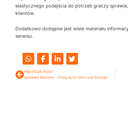
elastycznego podejścia do potrzeb graczy sprawia,
klientów.
Dodatkowo dostępne jest wiele materiału informa
serwisu.
PREVIOUS POST
Prev
Spielbank München – Erfolg durch Glück und Strategie