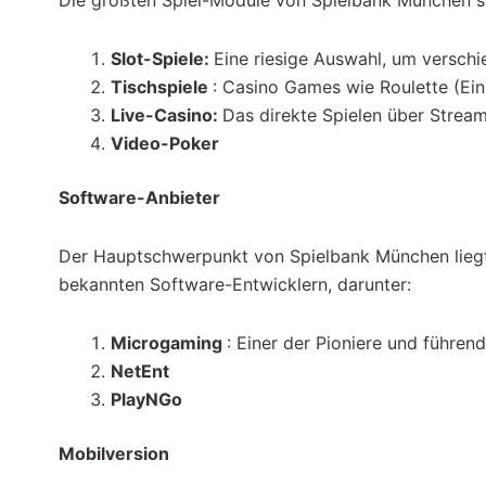
Slot-Spiele:
Eine riesige Auswahl, um versc
Tischspiele
: Casino Games wie Roulette (Ein
Live-Casino:
Das direkte Spielen über Stream
Video-Poker
Software-Anbieter
Der Hauptschwerpunkt von Spielbank München lieg
bekannten Software-Entwicklern, darunter:
Microgaming
: Einer der Pioniere und führen
NetEnt
PlayNGo
Mobilversion