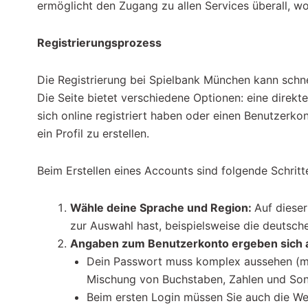
ermöglicht den Zugang zu allen Services überall, wo
Registrierungsprozess
Die Registrierung bei Spielbank München kann schne
Die Seite bietet verschiedene Optionen: eine direk
sich online registriert haben oder einen Benutzerko
ein Profil zu erstellen.
Beim Erstellen eines Accounts sind folgende Schrit
Wähle deine Sprache und Region:
Auf dieser
zur Auswahl hast, beispielsweise die deutsche
Angaben zum Benutzerkonto ergeben sich a
Dein Passwort muss komplex aussehen (mi
Mischung von Buchstaben, Zahlen und Son
Beim ersten Login müssen Sie auch die Wert