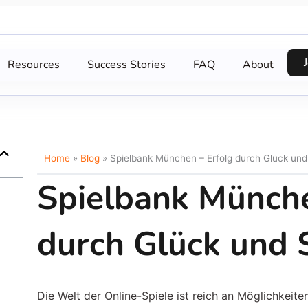
Resources
Success Stories
FAQ
About
Home
»
Blog
»
Spielbank München – Erfolg durch Glück und
Spielbank Münche
durch Glück und 
Die Welt der Online-Spiele ist reich an Möglichkeit