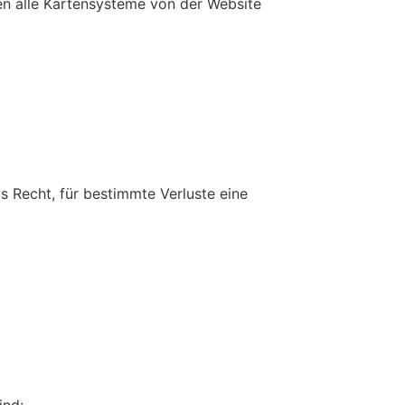
en alle Kartensysteme von der Website
 Recht, für bestimmte Verluste eine
ind: