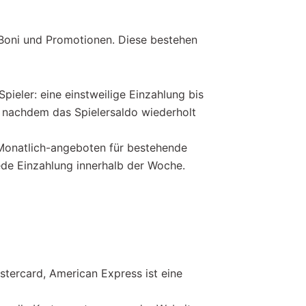
n Boni und Promotionen. Diese bestehen
 Spieler: eine einstweilige Einzahlung bis
nachdem das Spielersaldo wiederholt
/Monatlich-angeboten für bestehende
ede Einzahlung innerhalb der Woche.
stercard, American Express ist eine