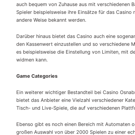
auch bequem von Zuhause aus mit verschiedenen B
Spieler beispielsweise ihre Einsätze für das Casino
andere Weise bekannt werden.
Darüber hinaus bietet das Casino auch eine sogen
den Kassenwert einzustellen und so verschiedene M
es beispielsweise die Einstellung von Limiten, mit 
widmen kann.
Game Categories
Ein weiterer wichtiger Bestandteil bei Casino Osnab
bietet das Anbieter eine Vielzahl verschiedener Kat
Tisch- und Live-Spiele, die auf verschiedenen Platt
Ebenso gibt es noch einen Bereich mit Automaten ode
großen Auswahl von über 2000 Spielen zu einer echt