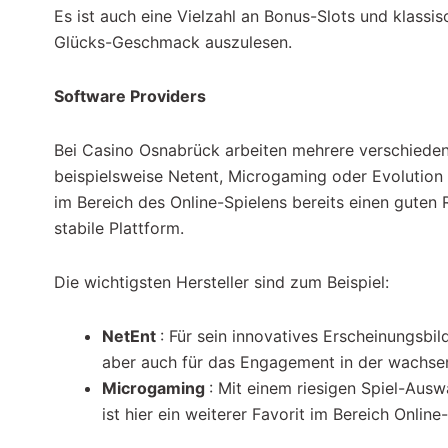
Es ist auch eine Vielzahl an Bonus-Slots und klassi
Glücks-Geschmack auszulesen.
Software Providers
Bei Casino Osnabrück arbeiten mehrere verschiede
beispielsweise Netent, Microgaming oder Evolutio
im Bereich des Online-Spielens bereits einen guten
stabile Plattform.
Die wichtigsten Hersteller sind zum Beispiel:
NetEnt
: Für sein innovatives Erscheinungsbi
aber auch für das Engagement in der wachse
Microgaming
: Mit einem riesigen Spiel-Ausw
ist hier ein weiterer Favorit im Bereich Online