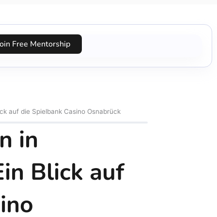
Join Free Mentorship
ick auf die Spielbank Casino Osnabrück
n in
in Blick auf
ino