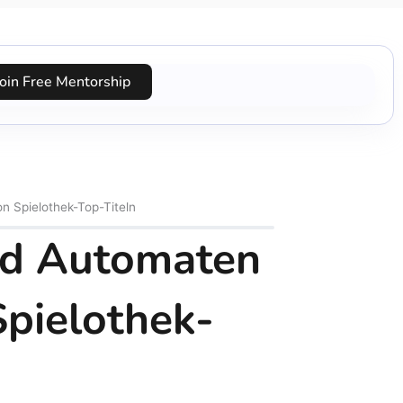
Join Free Mentorship
n Spielothek-Top-Titeln
ld Automaten
Spielothek-