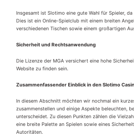
Insgesamt ist Slotimo eine gute Wahl für Spieler, da
Dies ist ein Online-Spielclub mit einem breiten Ang
verschiedenen Tischen sowie einem großartigen A
Sicherheit und Rechtsanwendung
Die Lizenze der MGA versichert eine hohe Sicherheit
Website zu finden sein.
Zusammenfassender Einblick in den Slotimo Casin
In diesem Abschnitt möchten wir nochmal ein kurz
zusammenstellen und einige Aspekte beleuchten, be
unterscheidet. Zu diesen Punkten zählen die Vielza
eine breite Palette an Spielen sowie eines Sicherhe
Autoritäten.