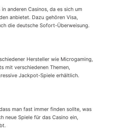
 in anderen Casinos, da es sich um
den anbietet. Dazu gehören Visa,
auch die deutsche Sofort-Überweisung.
rschiedener Hersteller wie Microgaming,
ts mit verschiedenen Themen,
essive Jackpot-Spiele erhältlich.
dass man fast immer finden sollte, was
ch neue Spiele für das Casino ein,
bt.