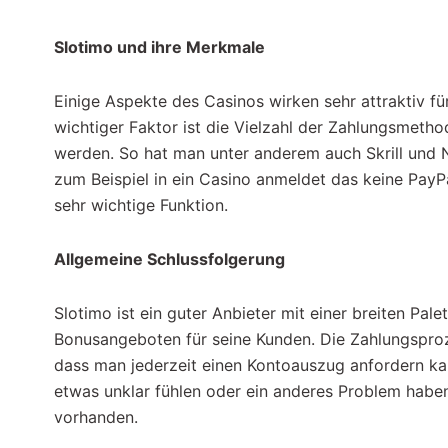
Slotimo und ihre Merkmale
Einige Aspekte des Casinos wirken sehr attraktiv für 
wichtiger Faktor ist die Vielzahl der Zahlungsmetho
werden. So hat man unter anderem auch Skrill und 
zum Beispiel in ein Casino anmeldet das keine PayPa
sehr wichtige Funktion.
Allgemeine Schlussfolgerung
Slotimo ist ein guter Anbieter mit einer breiten Pale
Bonusangeboten für seine Kunden. Die Zahlungsproz
dass man jederzeit einen Kontoauszug anfordern kann
etwas unklar fühlen oder ein anderes Problem haben
vorhanden.