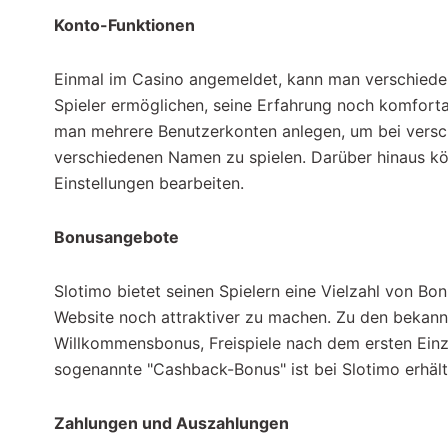
Konto-Funktionen
Einmal im Casino angemeldet, kann man verschiede
Spieler ermöglichen, seine Erfahrung noch komforta
man mehrere Benutzerkonten anlegen, um bei versc
verschiedenen Namen zu spielen. Darüber hinaus kö
Einstellungen bearbeiten.
Bonusangebote
Slotimo bietet seinen Spielern eine Vielzahl von B
Website noch attraktiver zu machen. Zu den bekann
Willkommensbonus, Freispiele nach dem ersten Einz
sogenannte "Cashback-Bonus" ist bei Slotimo erhältl
Zahlungen und Auszahlungen