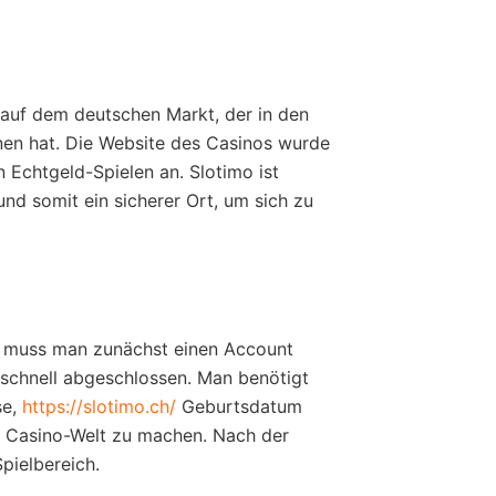
r auf dem deutschen Markt, der in den
nen hat. Die Website des Casinos wurde
 Echtgeld-Spielen an. Slotimo ist
nd somit ein sicherer Ort, um sich zu
, muss man zunächst einen Account
d schnell abgeschlossen. Man benötigt
se,
https://slotimo.ch/
Geburtsdatum
as Casino-Welt zu machen. Nach der
pielbereich.