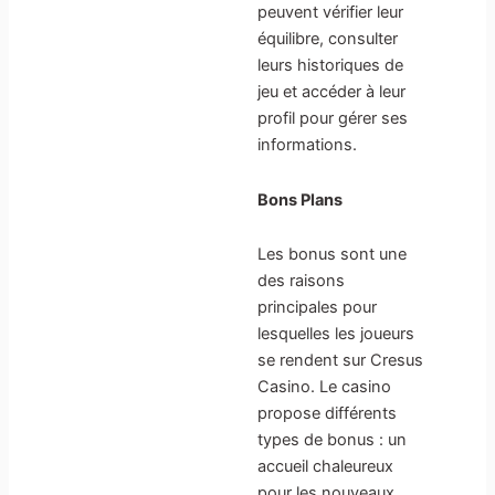
peuvent vérifier leur
équilibre, consulter
leurs historiques de
jeu et accéder à leur
profil pour gérer ses
informations.
Bons Plans
Les bonus sont une
des raisons
principales pour
lesquelles les joueurs
se rendent sur Cresus
Casino. Le casino
propose différents
types de bonus : un
accueil chaleureux
pour les nouveaux