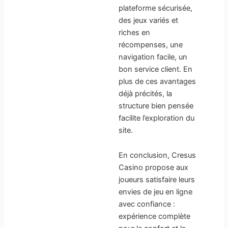
plateforme sécurisée,
des jeux variés et
riches en
récompenses, une
navigation facile, un
bon service client. En
plus de ces avantages
déjà précités, la
structure bien pensée
facilite l’exploration du
site.
En conclusion, Cresus
Casino propose aux
joueurs satisfaire leurs
envies de jeu en ligne
avec confiance :
expérience complète