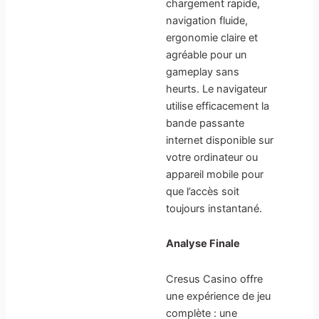
chargement rapide,
navigation fluide,
ergonomie claire et
agréable pour un
gameplay sans
heurts. Le navigateur
utilise efficacement la
bande passante
internet disponible sur
votre ordinateur ou
appareil mobile pour
que l’accès soit
toujours instantané.
Analyse Finale
Cresus Casino offre
une expérience de jeu
complète : une