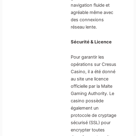
navigation fluide et
agréable même avec
des connexions
réseau lente.
Sécurité & Licence
Pour garantir les
opérations sur Cresus
Casino, il a été donné
au site une licence
officielle par la Malte
Gaming Authority. Le
casino possède
également un
protocole de cryptage
sécurisé (SSL) pour
encrypter toutes