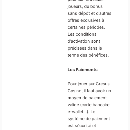
joueurs, du bonus
sans dépôt et d’autres
offres exclusives à
certaines périodes.
Les conditions
d’activation sont
précisées dans le
terme des bénéfices.
Les Paiements
Pour jouer sur Cresus
Casino, il faut avoir un
moyen de paiement
valide (carte bancaire,
e-wallet…). Le
système de paiement
est sécurisé et