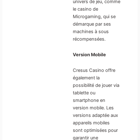
univers de jeu, comme
le casino de
Microgaming, qui se
démarque par ses
machines à sous
récompensées.
Version Mobile
Cresus Casino offre
également la
possibilité de jouer via
tablette ou
smartphone en
version mobile. Les
versions adaptée aux
appareils mobiles
sont optimisées pour
garantir une