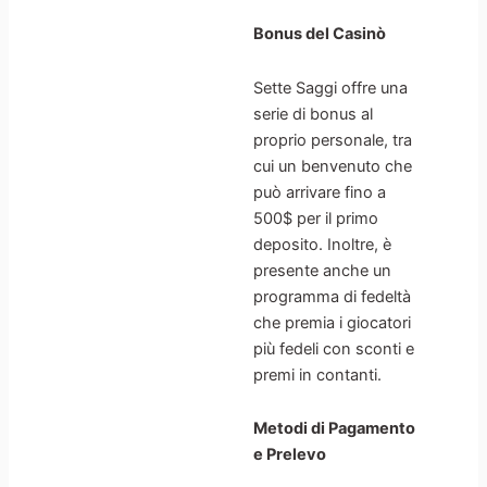
Bonus del Casinò
Sette Saggi offre una
serie di bonus al
proprio personale, tra
cui un benvenuto che
può arrivare fino a
500$ per il primo
deposito. Inoltre, è
presente anche un
programma di fedeltà
che premia i giocatori
più fedeli con sconti e
premi in contanti.
Metodi di Pagamento
e Prelevo