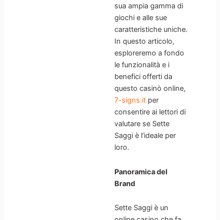
sua ampia gamma di
giochi e alle sue
caratteristiche uniche.
In questo articolo,
esploreremo a fondo
le funzionalità e i
benefici offerti da
questo casinò online,
7-signs.it
per
consentire ai lettori di
valutare se Sette
Saggi è l’ideale per
loro.
Panoramica del
Brand
Sette Saggi è un
online casino che fa