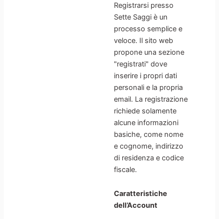
Registrarsi presso
Sette Saggi è un
processo semplice e
veloce. Il sito web
propone una sezione
"registrati" dove
inserire i propri dati
personali e la propria
email. La registrazione
richiede solamente
alcune informazioni
basiche, come nome
e cognome, indirizzo
di residenza e codice
fiscale.
Caratteristiche
dell’Account