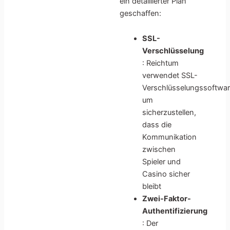
ein detaillierter Plan
geschaffen:
SSL-
Verschlüsselung
: Reichtum
verwendet SSL-
Verschlüsselungssoftwa
um
sicherzustellen,
dass die
Kommunikation
zwischen
Spieler und
Casino sicher
bleibt
Zwei-Faktor-
Authentifizierung
: Der