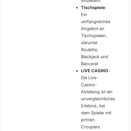
Anbietern.
Tischspiele
:
Ein
umfangreiches
Angebot an
Tischspielen,
darunter
Roulette,
Blackjack und
Baccarat
LIVE CASINO
:
Die Live-
Casino-
Abteilung ist ein
unvergleichliches
Erlebnis, bei
dem Spieler mit
echten
Croupiers