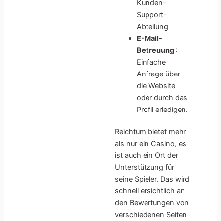
Kunden-
Support-
Abteilung
E-Mail-
Betreuung
:
Einfache
Anfrage über
die Website
oder durch das
Profil erledigen.
Reichtum bietet mehr
als nur ein Casino, es
ist auch ein Ort der
Unterstützung für
seine Spieler. Das wird
schnell ersichtlich an
den Bewertungen von
verschiedenen Seiten