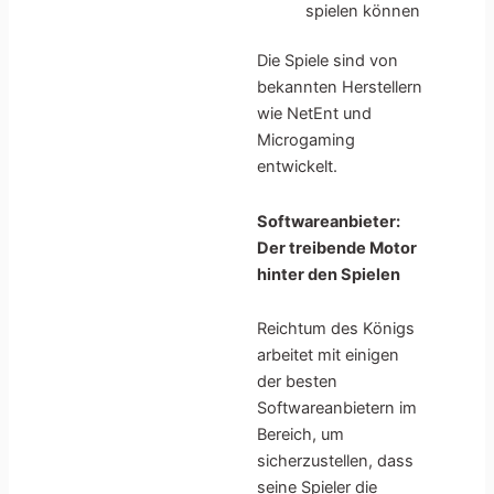
spielen können
Die Spiele sind von
bekannten Herstellern
wie NetEnt und
Microgaming
entwickelt.
Softwareanbieter:
Der treibende Motor
hinter den Spielen
Reichtum des Königs
arbeitet mit einigen
der besten
Softwareanbietern im
Bereich, um
sicherzustellen, dass
seine Spieler die