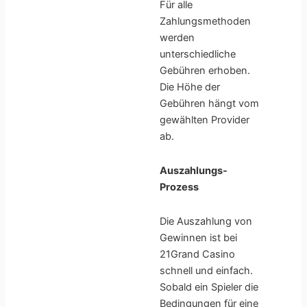
Für alle
Zahlungsmethoden
werden
unterschiedliche
Gebühren erhoben.
Die Höhe der
Gebühren hängt vom
gewählten Provider
ab.
Auszahlungs-
Prozess
Die Auszahlung von
Gewinnen ist bei
21Grand Casino
schnell und einfach.
Sobald ein Spieler die
Bedingungen für eine