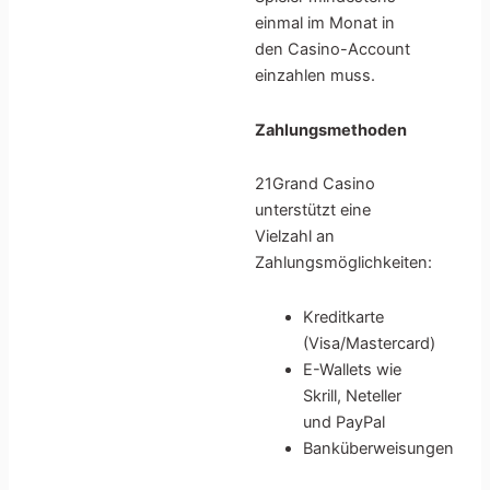
einmal im Monat in
den Casino-Account
einzahlen muss.
Zahlungsmethoden
21Grand Casino
unterstützt eine
Vielzahl an
Zahlungsmöglichkeiten:
Kreditkarte
(Visa/Mastercard)
E-Wallets wie
Skrill, Neteller
und PayPal
Banküberweisungen