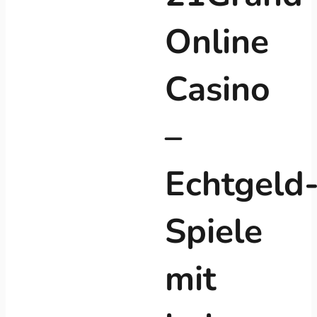
Online
Casino
–
Echtgeld
Spiele
mit