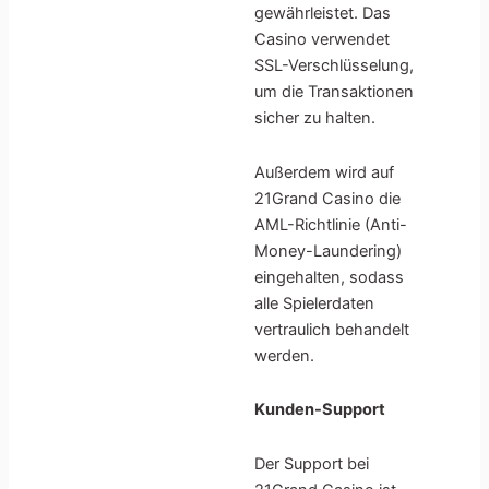
gewährleistet. Das
Casino verwendet
SSL-Verschlüsselung,
um die Transaktionen
sicher zu halten.
Außerdem wird auf
21Grand Casino die
AML-Richtlinie (Anti-
Money-Laundering)
eingehalten, sodass
alle Spielerdaten
vertraulich behandelt
werden.
Kunden-Support
Der Support bei