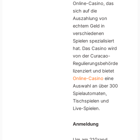
Online-Casino, das
sich auf die
Auszahlung von
echtem Geld in
verschiedenen
Spielen spezialisiert
hat. Das Casino wird
von der Curacao-
Regulierungsbehörde
lizenziert und bietet
Online-Casino
eine
Auswahl an über 300
Spielautomaten,
Tischspielen und
Live-Spielen.
Anmeldung
Um am 21Grand