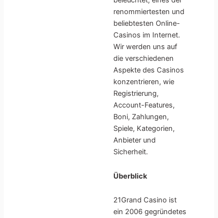
beleuchtet, eines der
renommiertesten und
beliebtesten Online-
Casinos im Internet.
Wir werden uns auf
die verschiedenen
Aspekte des Casinos
konzentrieren, wie
Registrierung,
Account-Features,
Boni, Zahlungen,
Spiele, Kategorien,
Anbieter und
Sicherheit.
Überblick
21Grand Casino ist
ein 2006 gegründetes