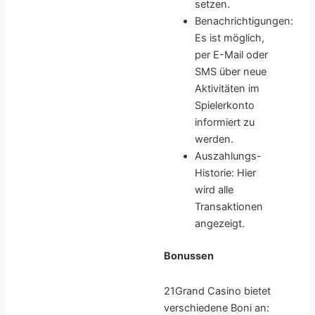
setzen.
Benachrichtigungen:
Es ist möglich,
per E-Mail oder
SMS über neue
Aktivitäten im
Spielerkonto
informiert zu
werden.
Auszahlungs-
Historie: Hier
wird alle
Transaktionen
angezeigt.
Bonussen
21Grand Casino bietet
verschiedene Boni an: