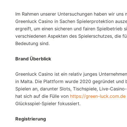
Im Rahmen unserer Untersuchungen haben wir uns mi
Greenluck Casino in Sachen Spielerprotektion aus
ergreift, um einen sicheren und fairen Spielbetrieb s
verschiedenen Aspekten des Spielerschutzes, die fü
Bedeutung sind.
Brand Überblick
Greenluck Casino ist ein relativ junges Unternehmen
in Malta. Die Plattform wurde 2020 gegründet und bi
Spielen an, darunter Slots, Tischspiele, Live-Casi
hat sich auf die Fülle von
https://green-luck.com.de
Glücksspiel-Spieler fokussiert.
Registrierung