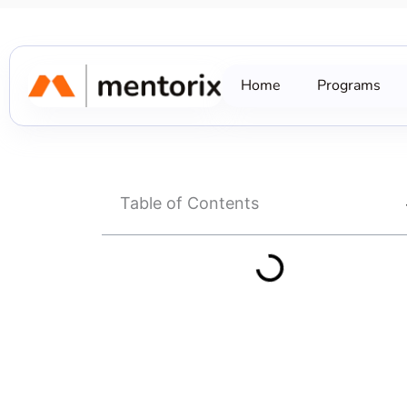
Skip
to
content
Home
Programs
Table of Contents