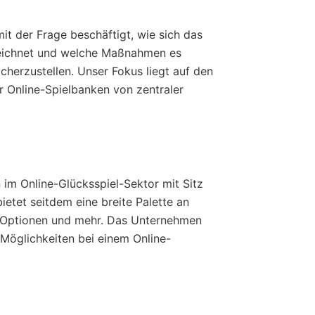
t der Frage beschäftigt, wie sich das
zeichnet und welche Maßnahmen es
icherzustellen. Unser Fokus liegt auf den
r Online-Spielbanken von zentraler
 im Online-Glücksspiel-Sektor mit Sitz
etet seitdem eine breite Palette an
no-Optionen und mehr. Das Unternehmen
Möglichkeiten bei einem Online-