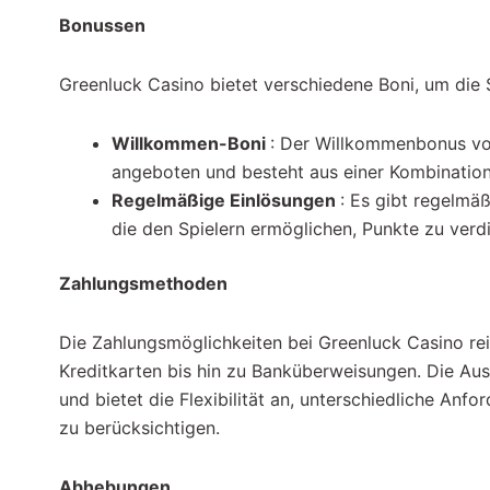
Bonussen
Greenluck Casino bietet verschiedene Boni, um die 
Willkommen-Boni
: Der Willkommenbonus vo
angeboten und besteht aus einer Kombinatio
Regelmäßige Einlösungen
: Es gibt regelmä
die den Spielern ermöglichen, Punkte zu verd
Zahlungsmethoden
Die Zahlungsmöglichkeiten bei Greenluck Casino re
Kreditkarten bis hin zu Banküberweisungen. Die Ausw
und bietet die Flexibilität an, unterschiedliche An
zu berücksichtigen.
Abhebungen