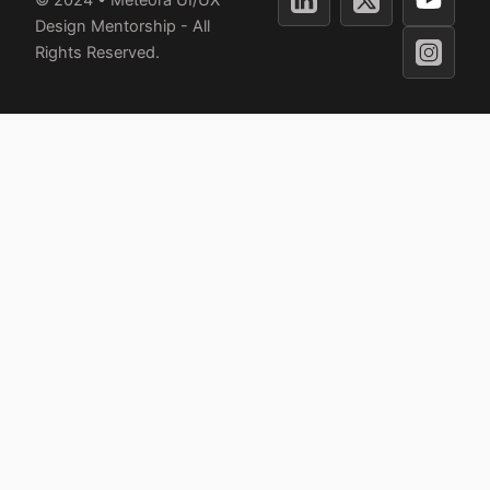
© 2024 • Meteora UI/UX
o
Design Mentorship - All
u
Rights Reserved.
t
u
b
e