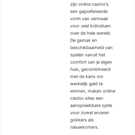
zijn online casino’s
een geprefereerde
vorm van vermaak
voor veel individuen
over de hele wereld.
De gemak en
beschikbaarheid van
spelen vanuit het
comfort van je eigen
huis, gecombineerd
met de kans om
werkelijk geld te
winnen, maken online
casino sites een
aanspreekbare optie
voor zowel ervaren
gokkers
als
nieuwkomers.