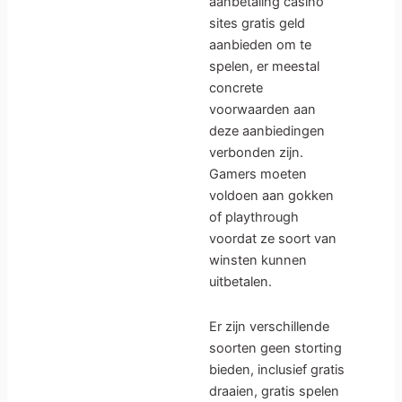
aanbetaling casino
sites gratis geld
aanbieden om te
spelen, er meestal
concrete
voorwaarden aan
deze aanbiedingen
verbonden zijn.
Gamers moeten
voldoen aan gokken
of playthrough
voordat ze soort van
winsten kunnen
uitbetalen.
Er zijn verschillende
soorten geen storting
bieden, inclusief gratis
draaien, gratis spelen