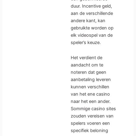
duur. Incentive geld,
aan de verschillende
andere kant, kan
gebruikte worden op
elk videospel van de
speler’s keuze.
Het verdient de
aandacht om te
noteren dat geen
aanbetaling leveren
kunnen verschillen
van het ene casino
naar het een ander.
Sommige casino sites
zouden vereisen van
spelers voeren een
specifiek beloning