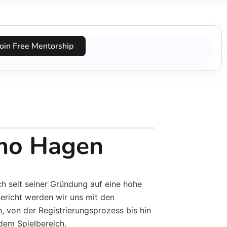
Join Free Mentorship
ino Hagen
ch seit seiner Gründung auf eine hohe
Bericht werden wir uns mit den
 von der Registrierungsprozess bis hin
em Spielbereich.