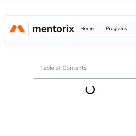
Skip
to
content
Home
Programs
Table of Contents