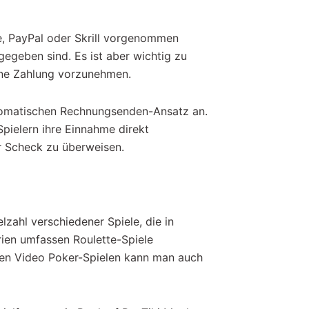
e, PayPal oder Skrill vorgenommen
egeben sind. Es ist aber wichtig zu
eine Zahlung vorzunehmen.
tomatischen Rechnungsenden-Ansatz an.
pielern ihre Einnahme direkt
r Scheck zu überweisen.
zahl verschiedener Spiele, die in
rien umfassen Roulette-Spiele
den Video Poker-Spielen kann man auch