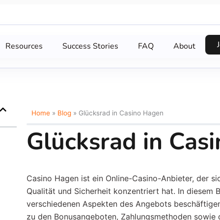
Resources
Success Stories
FAQ
About
Home
»
Blog
»
Glücksrad in Casino Hagen
Glücksrad in Cas
Casino Hagen ist ein Online-Casino-Anbieter, der si
Qualität und Sicherheit konzentriert hat. In diesem 
verschiedenen Aspekten des Angebots beschäftigen,
zu den Bonusangeboten, Zahlungsmethoden sowie d