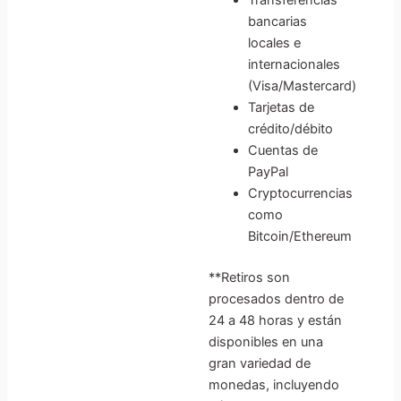
Transferencias
bancarias
locales e
internacionales
(Visa/Mastercard)
Tarjetas de
crédito/débito
Cuentas de
PayPal
Cryptocurrencias
como
Bitcoin/Ethereum
**Retiros son
procesados dentro de
24 a 48 horas y están
disponibles en una
gran variedad de
monedas, incluyendo