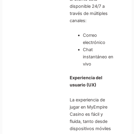
disponible 24/7 a
través de múltiples
canales:
Correo
electrónico
Chat
instantáneo en
vivo
Experiencia del
usuario (UX)
La experiencia de
jugar en MyEmpire
Casino es fácil y
fluida, tanto desde
dispositivos móviles