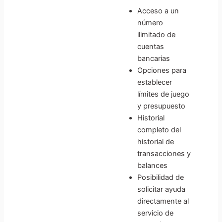
Acceso a un
número
ilimitado de
cuentas
bancarias
Opciones para
establecer
límites de juego
y presupuesto
Historial
completo del
historial de
transacciones y
balances
Posibilidad de
solicitar ayuda
directamente al
servicio de