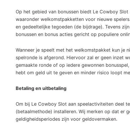
Op het gebied van bonussen biedt Le Cowboy Slot 
waaronder welkomstpakketten voor nieuwe spelers. 
en gedeeltelijke tegoeden (de bijdrage). Tevens zijn
bonussen en bonus acties gericht op populiere onlin
Wanneer je speelt met het welkomstpakket kun je ni
spelronde is afgerond. Hiervoor zal er geen inzet 
gemaakte ronde of op iedere gewonnen bonusspel, 
hebt om geld uit te geven en minder risico loopt m
Betaling en uitbetaling
Om bij Le Cowboy Slot aan speelactiviteiten deel t
(betaalmethode) installeren. Wij merken op dat e
geldigheidsperiodes zijn voor geldovermaken.