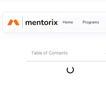
Skip
to
content
Home
Programs
Table of Contents