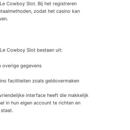
 Cowboy Slot. Bij het registreren
etaalmethoden, zodat het casino kan
wen.
 Le Cowboy Slot bestaan uit:
n overige gegevens
sino faciliteiten zoals geldovermaken
iendelijke interface heeft die makkelijk
nel in hun eigen account te richten en
staat.