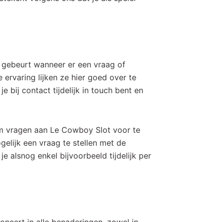
r gebeurt wanneer er een vraag of
ervaring lijken ze hier goed over te
e bij contact tijdelijk in touch bent en
m vragen aan Le Cowboy Slot voor te
ogelijk een vraag te stellen met de
e alsnog enkel bijvoorbeeld tijdelijk per
oneert in alle benaderingen, zowel in