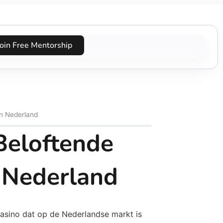
Join Free Mentorship
in Nederland
Beloftende
n Nederland
 casino dat op de Nederlandse markt is