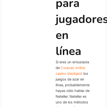
para
jugadore
en
línea
Si eres un entusiasta
de
Curacao online
casino blackjack
los
juegos de azar en
línea, probablemente
hayas oído hablar de
Neteller. Neteller es
uno de los métodos