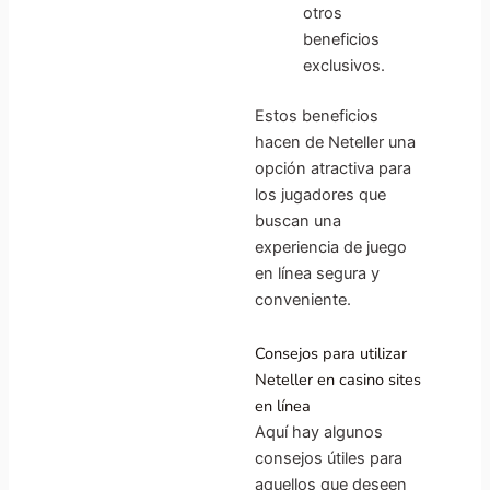
otros
beneficios
exclusivos.
Estos beneficios
hacen de Neteller una
opción atractiva para
los jugadores que
buscan una
experiencia de juego
en línea segura y
conveniente.
Consejos para utilizar
Neteller en casino sites
en línea
Aquí hay algunos
consejos útiles para
aquellos que deseen