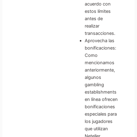
acuerdo con
estos límites
antes de
realizar
transacciones.
Aprovecha las
bonificaciones:
Como
mencionamos
anteriormente,
algunos
gambling
establishments
en línea ofrecen
bonificaciones
especiales para
los jugadores
que utilizan
Neteller.