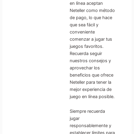
en línea aceptan
Neteller como método
de pago, lo que hace
que sea fácil y
conveniente
comenzar a jugar tus
juegos favoritos.
Recuerda seguir
nuestros consejos y
aprovechar los
beneficios que ofrece
Neteller para tener la
mejor experiencia de
juego en línea posible.
Siempre recuerda
jugar
responsablemente y
establecer límites para