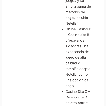
juegos y su
amplia gama de
métodos de
pago, incluido
Neteller.
Online Casino B
– Casino site B
ofrece a los
jugadores una
experiencia de
juego de alta
calidad y
también acepta
Neteller como
una opción de
pago.
Casino Site C –
Casino site C
es otro online