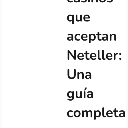
que
aceptan
Neteller:
Una
guía
completa