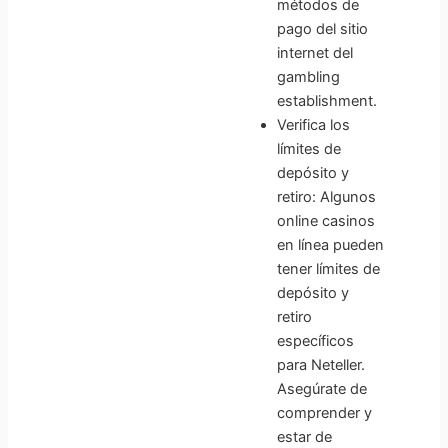
métodos de
pago del sitio
internet del
gambling
establishment.
Verifica los
límites de
depósito y
retiro: Algunos
online casinos
en línea pueden
tener límites de
depósito y
retiro
específicos
para Neteller.
Asegúrate de
comprender y
estar de