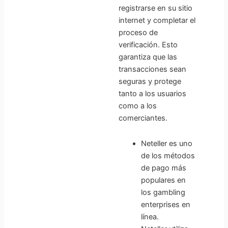
registrarse en su sitio
internet y completar el
proceso de
verificación. Esto
garantiza que las
transacciones sean
seguras y protege
tanto a los usuarios
como a los
comerciantes.
Neteller es uno
de los métodos
de pago más
populares en
los gambling
enterprises en
línea.