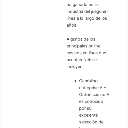
ha ganado en la
industria del juego en
línea a lo largo de los
años.
Algunos de los
principales online
casinos en línea que
aceptan Neteller
incluyen:
Gambling
enterprise A –
Online casino A
es conocido
por su
excelente
selección de