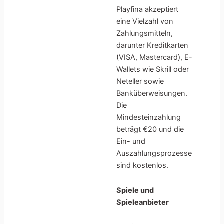
Playfina akzeptiert
eine Vielzahl von
Zahlungsmitteln,
darunter Kreditkarten
(VISA, Mastercard), E-
Wallets wie Skrill oder
Neteller sowie
Banküberweisungen.
Die
Mindesteinzahlung
beträgt €20 und die
Ein- und
Auszahlungsprozesse
sind kostenlos.
Spiele und
Spieleanbieter