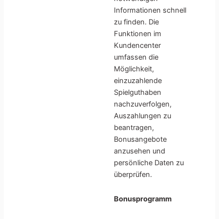
Informationen schnell
zu finden. Die
Funktionen im
Kundencenter
umfassen die
Möglichkeit,
einzuzahlende
Spielguthaben
nachzuverfolgen,
Auszahlungen zu
beantragen,
Bonusangebote
anzusehen und
persönliche Daten zu
überprüfen.
Bonusprogramm