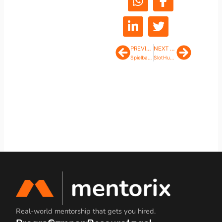
PREVIOUS POST
NEXT POST
Prev
Next
Spielbank Mainz Öffnungszeiten
SlotHunter
Real-world mentorship that gets you hired.