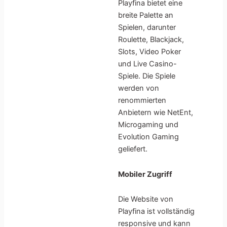
Playfina bietet eine
breite Palette an
Spielen, darunter
Roulette, Blackjack,
Slots, Video Poker
und Live Casino-
Spiele. Die Spiele
werden von
renommierten
Anbietern wie NetEnt,
Microgaming und
Evolution Gaming
geliefert.
Mobiler Zugriff
Die Website von
Playfina ist vollständig
responsive und kann