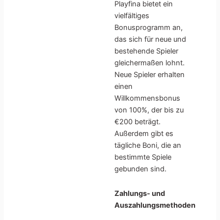
Playfina bietet ein
vielfältiges
Bonusprogramm an,
das sich für neue und
bestehende Spieler
gleichermaßen lohnt.
Neue Spieler erhalten
einen
Willkommensbonus
von 100%, der bis zu
€200 beträgt.
Außerdem gibt es
tägliche Boni, die an
bestimmte Spiele
gebunden sind.
Zahlungs- und
Auszahlungsmethoden