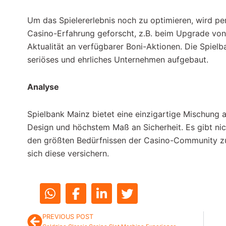
Um das Spielererlebnis noch zu optimieren, wird p
Casino-Erfahrung geforscht, z.B. beim Upgrade von
Aktualität an verfügbarer Boni-Aktionen. Die Spielba
seriöses und ehrliches Unternehmen aufgebaut.
Analyse
Spielbank Mainz bietet eine einzigartige Mischung
Design und höchstem Maß an Sicherheit. Es gibt nich
den größten Bedürfnissen der Casino-Community zu
sich diese versichern.
PREVIOUS POST
Prev