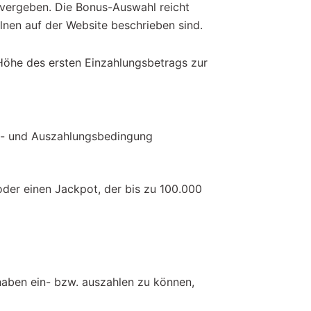
vergeben. Die Bonus-Auswahl reicht
lnen auf der Website beschrieben sind.
 Höhe des ersten Einzahlungsbetrags zur
- und Auszahlungsbedingung
 oder einen Jackpot, der bis zu 100.000
aben ein- bzw. auszahlen zu können,