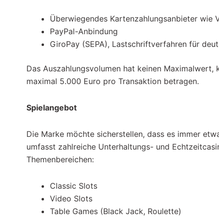
Überwiegendes Kartenzahlungsanbieter wie V
PayPal-Anbindung
GiroPay (SEPA), Lastschriftverfahren für deut
Das Auszahlungsvolumen hat keinen Maximalwert, k
maximal 5.000 Euro pro Transaktion betragen.
Spielangebot
Die Marke möchte sicherstellen, dass es immer etw
umfasst zahlreiche Unterhaltungs- und Echtzeitcasi
Themenbereichen:
Classic Slots
Video Slots
Table Games (Black Jack, Roulette)