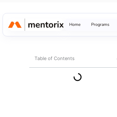
Skip
to
content
Home
Programs
Table of Contents