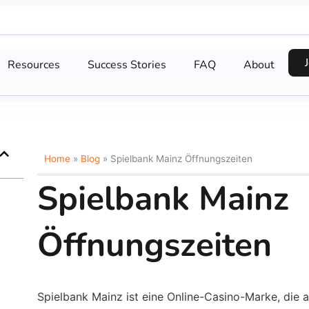
Resources
Success Stories
FAQ
About
Home
»
Blog
»
Spielbank Mainz Öffnungszeiten
Spielbank Mainz
Öffnungszeiten
Spielbank Mainz ist eine Online-Casino-Marke, die