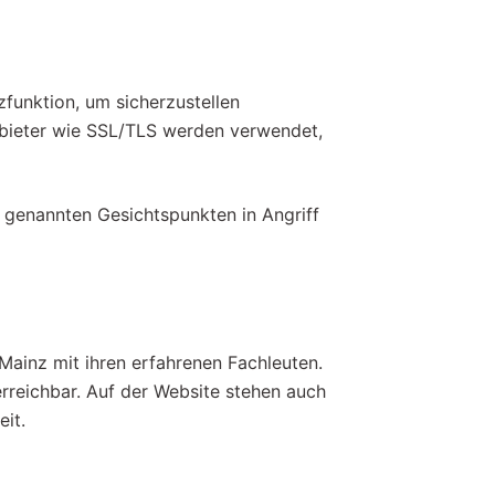
zfunktion, um sicherzustellen
nbieter wie SSL/TLS werden verwendet,
 genannten Gesichtspunkten in Angriff
 Mainz mit ihren erfahrenen Fachleuten.
rreichbar. Auf der Website stehen auch
it.