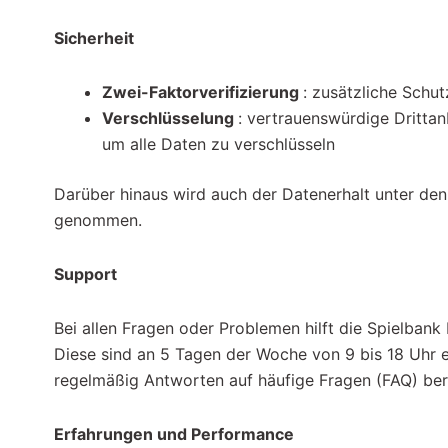
Sicherheit
Zwei-Faktorverifizierung
: zusätzliche Schut
Verschlüsselung
: vertrauenswürdige Dritta
um alle Daten zu verschlüsseln
Darüber hinaus wird auch der Datenerhalt unter den
genommen.
Support
Bei allen Fragen oder Problemen hilft die Spielbank
Diese sind an 5 Tagen der Woche von 9 bis 18 Uhr e
regelmäßig Antworten auf häufige Fragen (FAQ) bere
Erfahrungen und Performance