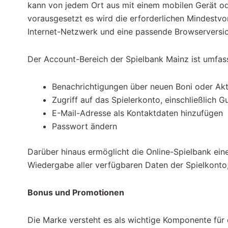
kann von jedem Ort aus mit einem mobilen Gerät o
vorausgesetzt es wird die erforderlichen Mindestvor
Internet-Netzwerk und eine passende Browserversio
Der Account-Bereich der Spielbank Mainz ist umfas
Benachrichtigungen über neuen Boni oder Ak
Zugriff auf das Spielerkonto, einschließlich 
E-Mail-Adresse als Kontaktdaten hinzufügen
Passwort ändern
Darüber hinaus ermöglicht die Online-Spielbank ein
Wiedergabe aller verfügbaren Daten der Spielkonto,
Bonus und Promotionen
Die Marke versteht es als wichtige Komponente für