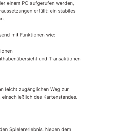
der einem PC aufgerufen werden,
aussetzungen erfüllt: ein stabiles
n.
send mit Funktionen wie:
tionen
Guthabenübersicht und Transaktionen
en leicht zugänglichen Weg zur
 einschließlich des Kartenstandes.
 den Spielererlebnis. Neben dem