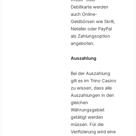
Debitkarte werden
auch Online-
Geldbörsen wie Skrill,
Neteller oder PayPal
als Zahlungsoption
angeboten.
Auszahlung
Bei der Auszahlung
gilt es im Trino Casino
zu wissen, dass alle
Auszahlungen in den
gleichen
Währungsgebiet
getätigt werden
müssen. Für die
Verifizierung wird eine