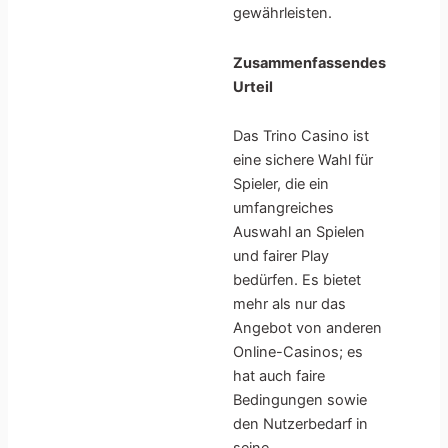
gewährleisten.
Zusammenfassendes
Urteil
Das Trino Casino ist
eine sichere Wahl für
Spieler, die ein
umfangreiches
Auswahl an Spielen
und fairer Play
bedürfen. Es bietet
mehr als nur das
Angebot von anderen
Online-Casinos; es
hat auch faire
Bedingungen sowie
den Nutzerbedarf in