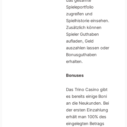
das gesamte
Spieleportfolio
zugreifen und
Spielhistorie einsehen.
Zusätzlich können
Spieler Guthaben
aufladen, Geld
auszahlen lassen oder
Bonusguthaben
erhalten.
Bonuses
Das Trino Casino gibt
es bereits einige Boni
an die Neukunden. Bei
der ersten Einzahlung
erhält man 100% des
eingelegten Betrags