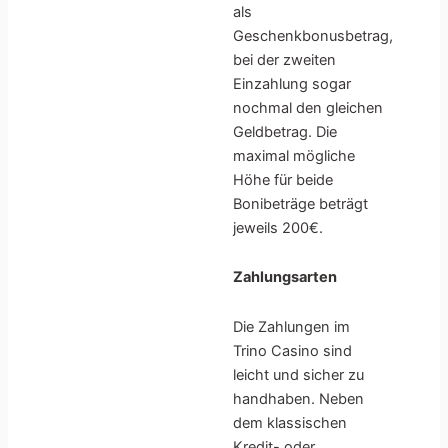
als
Geschenkbonusbetrag,
bei der zweiten
Einzahlung sogar
nochmal den gleichen
Geldbetrag. Die
maximal mögliche
Höhe für beide
Bonibeträge beträgt
jeweils 200€.
Zahlungsarten
Die Zahlungen im
Trino Casino sind
leicht und sicher zu
handhaben. Neben
dem klassischen
Kredit- oder