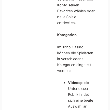
Konto seinen
Favoriten wählen oder
neue Spiele
entdecken.
Kategorien
Im Trino Casino
können die Spielarten
in verschiedene
Kategorien eingeteilt
werden:
Videospiele
:
Unter dieser
Rubrik findet
sich eine breite
Auswahl an