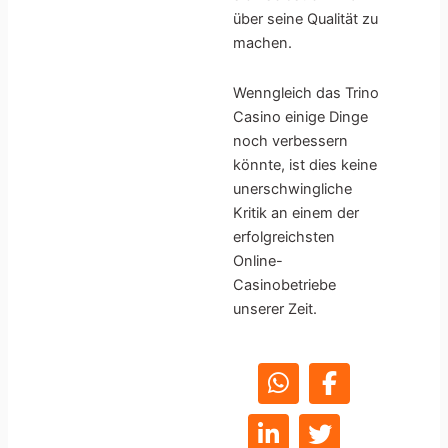
über seine Qualität zu
machen.
Wenngleich das Trino
Casino einige Dinge
noch verbessern
könnte, ist dies keine
unerschwingliche
Kritik an einem der
erfolgreichsten
Online-
Casinobetriebe
unserer Zeit.