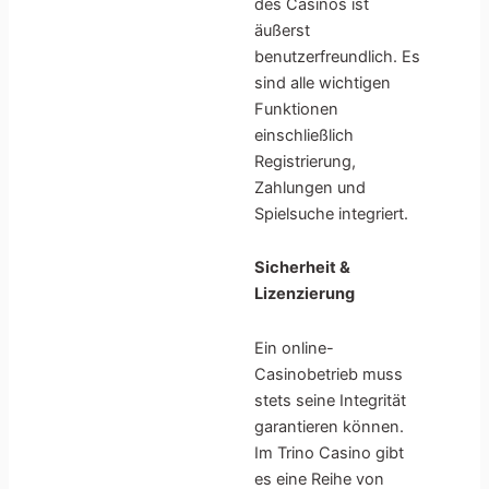
des Casinos ist
äußerst
benutzerfreundlich. Es
sind alle wichtigen
Funktionen
einschließlich
Registrierung,
Zahlungen und
Spielsuche integriert.
Sicherheit &
Lizenzierung
Ein online-
Casinobetrieb muss
stets seine Integrität
garantieren können.
Im Trino Casino gibt
es eine Reihe von