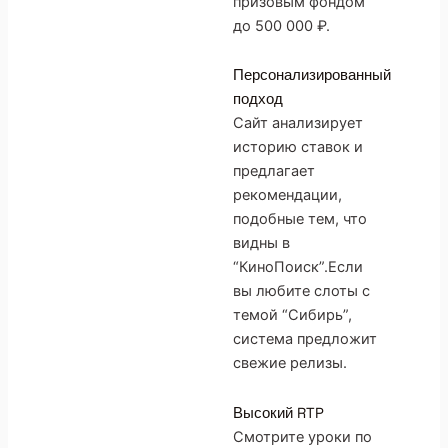
призовым фондом
до 500 000 ₽.
Персонализированный
подход
Сайт анализирует
историю ставок и
предлагает
рекомендации,
подобные тем, что
видны в
“КиноПоиск”.Если
вы любите слоты с
темой “Сибирь”,
система предложит
свежие релизы.
Высокий RTP
Смотрите уроки по