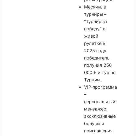
Месячные
турниры –
“Турнир за
победу” в
живой
рулетке.В
2025 году
победитель
получил 250
000 ₽ и тур по
Турции.
VIP‑программа
–
персональный
менеджер,
эксклюзивные
бонусы и
приглашения