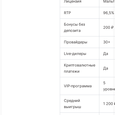
Лицензия
Мальт
RTP
96,5%
Бонусы без
200 ₽
депозита
Провайдеры
30+
Live‑дилеры
Да
Криптовалютные
Да
платежи
5
VIP‑программа
уровн
Средний
1 200 
выигрыш